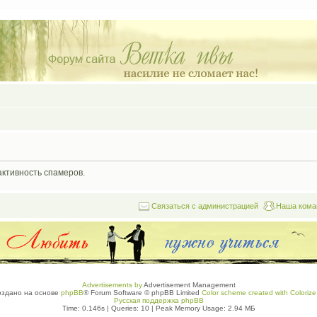
активность спамеров.
Связаться с администрацией
Наша кома
Advertisements by
Advertisement Management
оздано на основе
phpBB
® Forum Software © phpBB Limited
Color scheme created with Colorize 
Русская поддержка phpBB
Time: 0.146s
|
Queries: 10
| Peak Memory Usage: 2.94 МБ