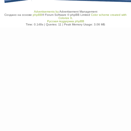
Advertisements by
Advertisement Management
Создано на основе
phpBB
® Forum Software © phpBB Limited
Color scheme created with
Colorize It
.
Русская поддержка phpBB
Time: 0.148s
|
Queries: 11
| Peak Memory Usage: 3.06 МБ