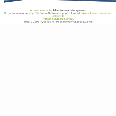
Advertisements by
Advertisement Management
Создано на основе
phpBB
® Forum Software © phpBB Limited
Color scheme created with
Colorize It
.
Русская поддержка phpBB
Time: 2.159s
|
Queries: 8
| Peak Memory Usage: 3.02 МБ