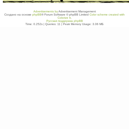
Advertisements by
Advertisement Management
Создано на основе
phpBB
® Forum Software © phpBB Limited
Color scheme created with
Colorize It
.
Русская поддержка phpBB
Time: 0.252s
|
Queries: 11
| Peak Memory Usage: 3.06 МБ