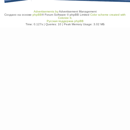
Advertisements by
Advertisement Management
Создано на основе
phpBB
® Forum Software © phpBB Limited
Color scheme created with
Colorize It
.
Русская поддержка phpBB
Time: 0.127s
|
Queries: 10
| Peak Memory Usage: 3.02 МБ