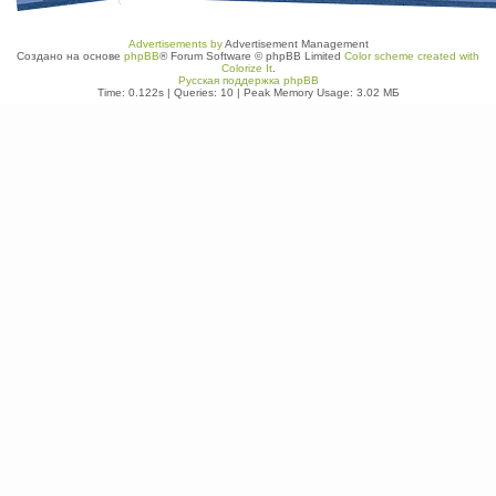
Advertisements by
Advertisement Management
Создано на основе
phpBB
® Forum Software © phpBB Limited
Color scheme created with
Colorize It
.
Русская поддержка phpBB
Time: 0.122s
|
Queries: 10
| Peak Memory Usage: 3.02 МБ