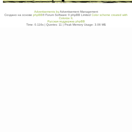
Advertisements by
Advertisement Management
Создано на основе
phpBB
® Forum Software © phpBB Limited
Color scheme created with
Colorize It
.
Русская поддержка phpBB
Time: 0.116s
|
Queries: 11
| Peak Memory Usage: 3.06 МБ