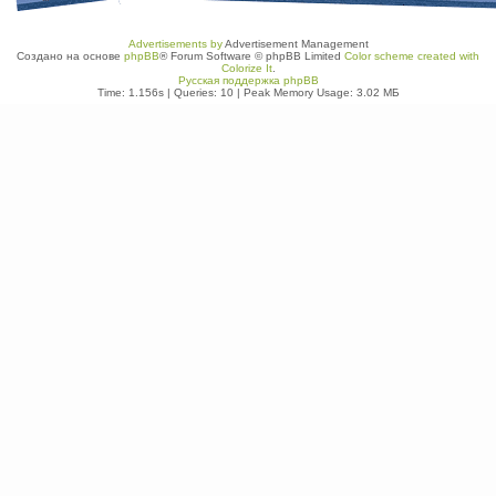
Advertisements by
Advertisement Management
Создано на основе
phpBB
® Forum Software © phpBB Limited
Color scheme created with
Colorize It
.
Русская поддержка phpBB
Time: 1.156s
|
Queries: 10
| Peak Memory Usage: 3.02 МБ