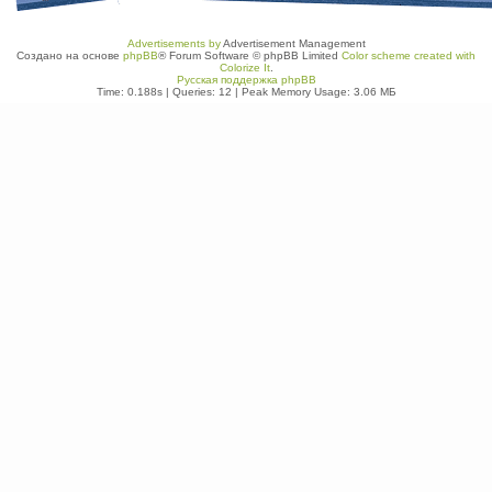
Advertisements by
Advertisement Management
Создано на основе
phpBB
® Forum Software © phpBB Limited
Color scheme created with
Colorize It
.
Русская поддержка phpBB
Time: 0.188s
|
Queries: 12
| Peak Memory Usage: 3.06 МБ