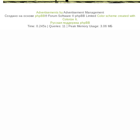
Advertisements by
Advertisement Management
Создано на основе
phpBB
® Forum Software © phpBB Limited
Color scheme created with
Colorize It
.
Русская поддержка phpBB
Time: 0.245s
|
Queries: 11
| Peak Memory Usage: 3.06 МБ