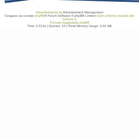
Advertisements by
Advertisement Management
Создано на основе
phpBB
® Forum Software © phpBB Limited
Color scheme created with
Colorize It
.
Русская поддержка phpBB
Time: 0.513s
|
Queries: 10
| Peak Memory Usage: 3.02 МБ