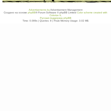
Advertisements by
Advertisement Management
Создано на основе
phpBB
® Forum Software © phpBB Limited
Color scheme created with
Colorize It
.
Русская поддержка phpBB
Time: 0.089s
|
Queries: 8
| Peak Memory Usage: 3.02 МБ