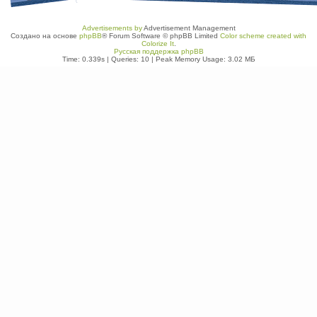
Advertisements by
Advertisement Management
Создано на основе
phpBB
® Forum Software © phpBB Limited
Color scheme created with
Colorize It
.
Русская поддержка phpBB
Time: 0.339s
|
Queries: 10
| Peak Memory Usage: 3.02 МБ