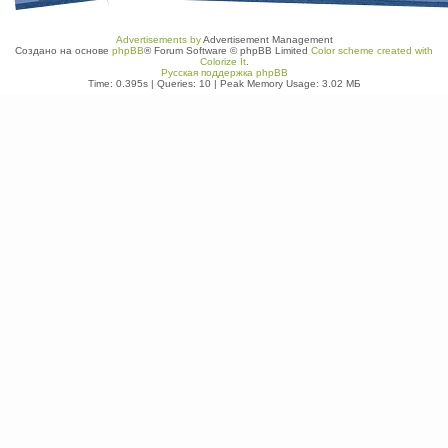
Advertisements by
Advertisement Management
Создано на основе
phpBB
® Forum Software © phpBB Limited
Color scheme created with
Colorize It
.
Русская поддержка phpBB
Time: 0.395s
|
Queries: 10
| Peak Memory Usage: 3.02 МБ