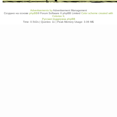
Advertisements by
Advertisement Management
Создано на основе
phpBB
® Forum Software © phpBB Limited
Color scheme created with
Colorize It
.
Русская поддержка phpBB
Time: 0.542s
|
Queries: 11
| Peak Memory Usage: 3.06 МБ