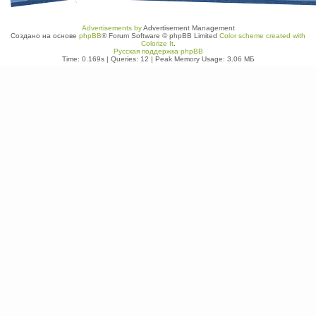
Advertisements by
Advertisement Management
Создано на основе
phpBB
® Forum Software © phpBB Limited
Color scheme created with
Colorize It
.
Русская поддержка phpBB
Time: 0.169s
|
Queries: 12
| Peak Memory Usage: 3.06 МБ