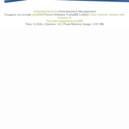
Advertisements by
Advertisement Management
Создано на основе
phpBB
® Forum Software © phpBB Limited
Color scheme created with
Colorize It
.
Русская поддержка phpBB
Time: 0.216s
|
Queries: 14
| Peak Memory Usage: 3.01 МБ