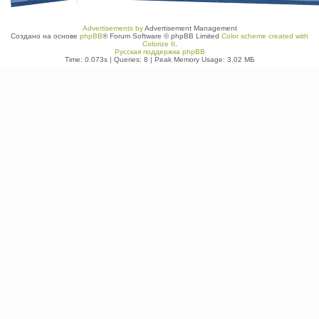
Advertisements by
Advertisement Management
Создано на основе
phpBB
® Forum Software © phpBB Limited
Color scheme created with
Colorize It
.
Русская поддержка phpBB
Time: 0.073s
|
Queries: 8
| Peak Memory Usage: 3.02 МБ