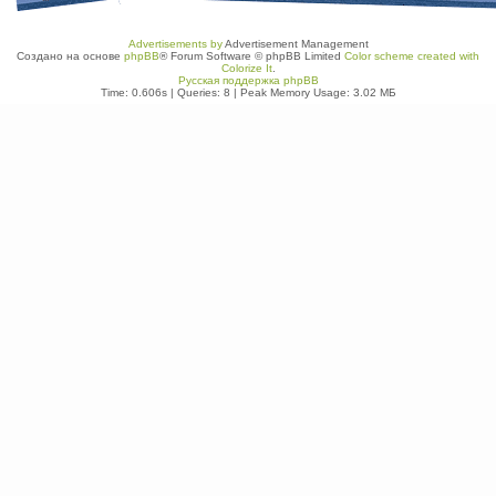
Advertisements by
Advertisement Management
Создано на основе
phpBB
® Forum Software © phpBB Limited
Color scheme created with
Colorize It
.
Русская поддержка phpBB
Time: 0.606s
|
Queries: 8
| Peak Memory Usage: 3.02 МБ