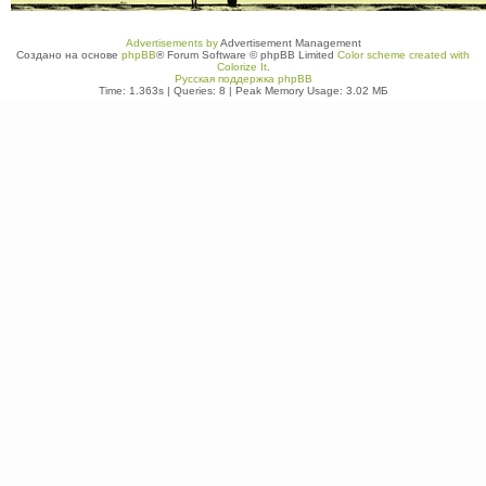
Advertisements by
Advertisement Management
Создано на основе
phpBB
® Forum Software © phpBB Limited
Color scheme created with
Colorize It
.
Русская поддержка phpBB
Time: 1.363s
|
Queries: 8
| Peak Memory Usage: 3.02 МБ