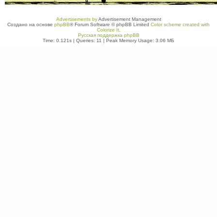
Advertisements by
Advertisement Management
Создано на основе
phpBB
® Forum Software © phpBB Limited
Color scheme created with
Colorize It
.
Русская поддержка phpBB
Time: 0.121s
|
Queries: 11
| Peak Memory Usage: 3.06 МБ