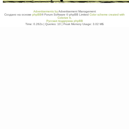
Advertisements by
Advertisement Management
Создано на основе
phpBB
® Forum Software © phpBB Limited
Color scheme created with
Colorize It
.
Русская поддержка phpBB
Time: 0.262s
|
Queries: 10
| Peak Memory Usage: 3.02 МБ