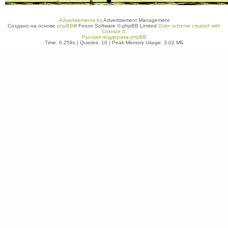
Advertisements by
Advertisement Management
Создано на основе
phpBB
® Forum Software © phpBB Limited
Color scheme created with
Colorize It
.
Русская поддержка phpBB
Time: 0.258s
|
Queries: 10
| Peak Memory Usage: 3.02 МБ