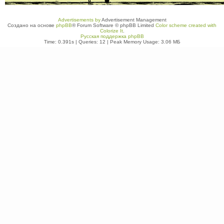
Advertisements by
Advertisement Management
Создано на основе
phpBB
® Forum Software © phpBB Limited
Color scheme created with
Colorize It
.
Русская поддержка phpBB
Time: 0.391s
|
Queries: 12
| Peak Memory Usage: 3.06 МБ