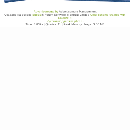
Advertisements by
Advertisement Management
Создано на основе
phpBB
® Forum Software © phpBB Limited
Color scheme created with
Colorize It
.
Русская поддержка phpBB
Time: 3.032s
|
Queries: 11
| Peak Memory Usage: 3.06 МБ