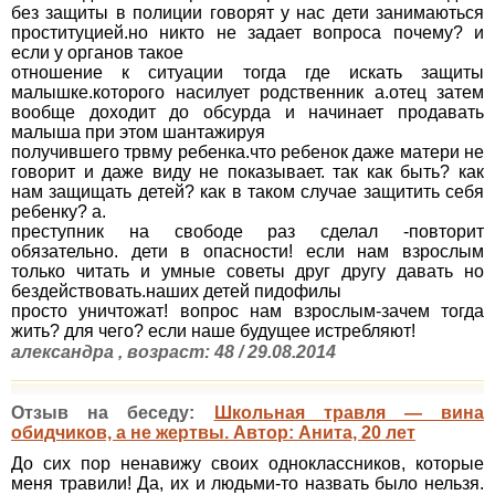
без защиты в полиции говорят у нас дети занимаються
проституцией.но никто не задает вопроса почему? и
если у органов такое
отношение к ситуации тогда где искать защиты
малышке.которого насилует родственник а.отец затем
вообще доходит до обсурда и начинает продавать
малыша при этом шантажируя
получившего трвму ребенка.что ребенок даже матери не
говорит и даже виду не показывает. так как быть? как
нам защищать детей? как в таком случае защитить себя
ребенку? а.
преступник на свободе раз сделал -повторит
обязательно. дети в опасности! если нам взрослым
только читать и умные советы друг другу давать но
бездействовать.наших детей пидофилы
просто уничтожат! вопрос нам взрослым-зачем тогда
жить? для чего? если наше будущее истребляют!
александра , возраст: 48 / 29.08.2014
Отзыв на беседу:
Школьная травля — вина
обидчиков, а не жертвы. Автор: Анита, 20 лет
До сих пор ненавижу своих одноклассников, которые
меня травили! Да, их и людьми-то назвать было нельзя.