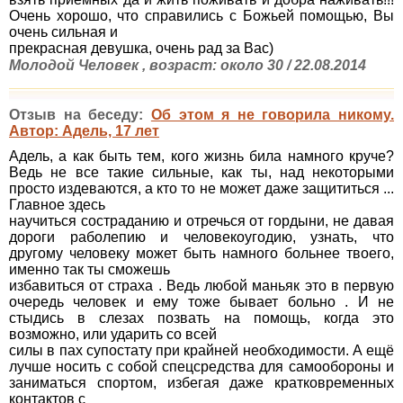
Очень хорошо, что справились с Божьей помощью, Вы
очень сильная и
прекрасная девушка, очень рад за Вас)
Молодой Человек , возраст: около 30 / 22.08.2014
Отзыв на беседу:
Об этом я не говорила никому.
Автор: Адель, 17 лет
Адель, а как быть тем, кого жизнь била намного круче?
Ведь не все такие сильные, как ты, над некоторыми
просто издеваются, а кто то не может даже защититься ...
Главное здесь
научиться состраданию и отречься от гордыни, не давая
дороги раболепию и человекоугодию, узнать, что
другому человеку может быть намного больнее твоего,
именно так ты сможешь
избавиться от страха . Ведь любой маньяк это в первую
очередь человек и ему тоже бывает больно . И не
стыдись в слезах позвать на помощь, когда это
возможно, или ударить со всей
силы в пах супостату при крайней необходимости. А ещё
лучше носить с собой спецсредства для самообороны и
заниматься спортом, избегая даже кратковременных
контактов с