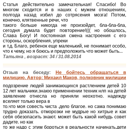
Статья действительно замечательная! Спасибо! Во
многом сходится и в наших с мужем отношениях,
полгода назад избил до сотрясения мозга! Потом,
конечно, клятвенные речи, что
такого больше никогда не произойдет, бла-бла-бла,
сегодня думала будет повторение!((( но обошлось,
Слава Богу! И постоянная смена настроения с его
стороны, оскорбления, упреки
и т.д. Благо, ребенок еще маленький, не понимает особо,
что к чему, но я боюсь и предположить что может быть...
Татьяна , возраст: 34 / 31.08.2014
Отзыв на беседу:
Не бойтесь обращаться в
милицию. Автор: Михаил Маков, полковник милиции
подозрение людей занимающихся растлением детей 10
12 лет мальчики.знаюо применнении техник нлп на детей
заявление отнесла но приняли неохотно. надежду
вселяет только вера в
то.что моя совесть чиста .дело благое. но сама понимаю
трудно доказать. отморозки не мудрые но хитрые и как
себя обезопасить знают. может быть какой нибудь совет
дадите. но как
то же надо с этим бороться в реальности начинать.дети