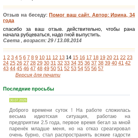
Отзыв на беседу:
Помог ваш сайт. Автор: Ирина, 34
года
спасибо за ваш отзыв. действительно, чтобы рана
начала рубцеваться, надо гной выпустить.
Света , возраст: 29 / 13.08.2014
1
2
3
4
5
6
7
8
9
10
11
12
13
14
15
16
17
18
19
20
21
22
23
24
25
26
27
28
29
30
31
32
33
34
35
36
37
38
39
40
41
42
43
44
45
46
47
48
49
50
51
52
53
54
55
56
57
Версия для печати
Последние просьбы
30.07.2026
Доброго времени суток ! На работе сложилась
весьма идиотская ситуация, работаю на
предприятии 2.5 года, первое время бегал за мной
паренёк младше меня, но на отказ среагировал
очень бурно, стал распространять всякие гадости