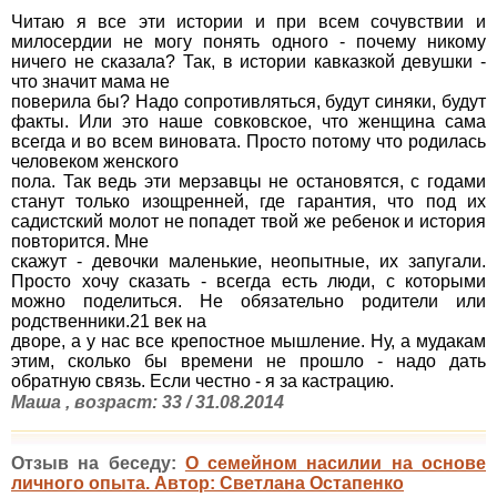
Читаю я все эти истории и при всем сочувствии и
милосердии не могу понять одного - почему никому
ничего не сказала? Так, в истории кавказкой девушки -
что значит мама не
поверила бы? Надо сопротивляться, будут синяки, будут
факты. Или это наше совковское, что женщина сама
всегда и во всем виновата. Просто потому что родилась
человеком женского
пола. Так ведь эти мерзавцы не остановятся, с годами
станут только изощренней, где гарантия, что под их
садистский молот не попадет твой же ребенок и история
повторится. Мне
скажут - девочки маленькие, неопытные, их запугали.
Просто хочу сказать - всегда есть люди, с которыми
можно поделиться. Не обязательно родители или
родственники.21 век на
дворе, а у нас все крепостное мышление. Ну, а мудакам
этим, сколько бы времени не прошло - надо дать
обратную связь. Если честно - я за кастрацию.
Маша , возраст: 33 / 31.08.2014
Отзыв на беседу:
О семейном насилии на основе
личного опыта. Автор: Светлана Остапенко