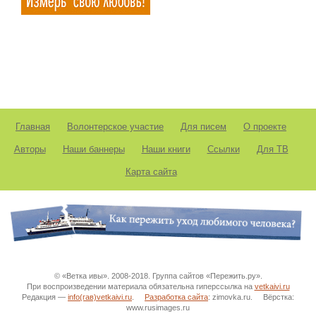
Главная
Волонтерское участие
Для писем
О проекте
Авторы
Наши баннеры
Наши книги
Ссылки
Для ТВ
Карта сайта
© «Ветка ивы». 2008-2018. Группа сайтов «Пережить.ру».
При воспроизведении материала обязательна гиперссылка на
vetkaivi.ru
Редакция —
info(гав)vetkaivi.ru
.
Разработка сайта
: zimovka.ru. Вёрстка:
www.rusimages.ru