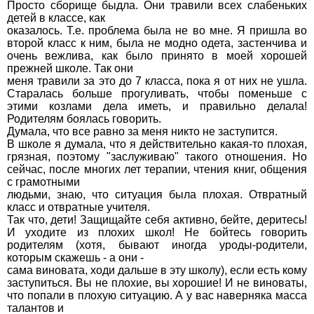
Просто сборище быдла. Они травили всех слабеньких
детей в классе, как
оказалось. Т.е. проблема была не во мне. Я пришла во
второй класс к ним, была не модно одета, застенчива и
очень вежлива, как было принято в моей хорошей
прежней школе. Так они
меня травили за это до 7 класса, пока я от них не ушла.
Старалась больше прогуливать, чтобы поменьше с
этими козлами дела иметь, и правильно делала!
Родителям боялась говорить.
Думала, что все равно за меня никто не заступится.
В школе я думала, что я действительно какая-то плохая,
грязная, поэтому "заслуживаю" такого отношения. Но
сейчас, после многих лет терапии, чтения книг, общения
с грамотными
людьми, знаю, что ситуация была плохая. Отвратный
класс и отвратные учителя.
Так что, дети! Защищайте себя активно, бейте, деритесь!
И уходите из плохих школ! Не бойтесь говорить
родителям (хотя, бывают иногда уроды-родители,
которым скажешь - а они -
сама виновата, ходи дальше в эту школу), если есть кому
заступиться. Вы не плохие, вы хорошие! И не виноваты,
что попали в плохую ситуацию. А у вас наверняка масса
талантов и