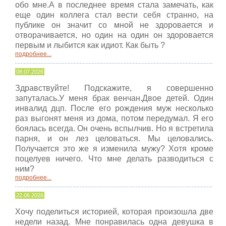
обо мне.А в последнее время стала замечать, как
еще один коллега стал вести себя странно, на
публике он значит со мной не здоровается и
отворачивается, но один на один он здоровается
первым и лыбится как идиот. Как быть ?
подробнее...
08.07.2026
Здравствуйте! Подскажите, я совершенно
запуталась.У меня брак венчан.Двое детей. Один
инвалид дцп. После его рождения муж несколько
раз выгонят меня из дома, потом передумал. Я его
боялась всегда. Он очень вспылчив. Но я встретила
парня, и он лез целоваться. Мы целовались.
Получается это же я изменила мужу? Хотя кроме
поцелуев ничего. Что мне делать разводиться с
ним?
подробнее...
22.06.2026
Хочу поделиться историей, которая произошла две
недели назад. Мне понравилась одна девушка в