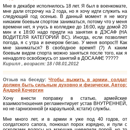
Мне в декабре исполнилось 18 лет. Я был в военкомате,
мне дали отсрочку на 2 года, но я хочу идти служить на
следующий год осенью. В данный момент я не могу
никаким боевым спортом заниматься, потому что у меня
времени нет, я учусь в колледже до 16:00, иду домой 20
мин и к 18:00 надо придти на занятия в ДЭСАФ (НА
ВОДИТЕЛЯ КАТЕГОРИЙ BC). Иногда, если позволяет
погода, я с утра и вечером бегаю. У меня вопрос!!! Как
мне заниматься? В свободное время!! (?) А каким
боевым видом спорта можно заняться после того, как я
ненадолго освобожусь от занятий в ДОСААФЕ ?????
Кирилл , возраст: 18 / 08.01.2012
Отзыв на беседу:
Чтобы выжить в армии, солдат
должен быть сильным духовно и физически. Автор:
Андрей Кочергин
Хочу внести поправку в статью, армейские
взаимоотношения регламентирует устав ВНУТРЕННЕЙ,
но не гарнизонной (и караульной, кстати) службы.
Мне много лет, и в армии я уже под 40 годов, от
солдатского сапога, понюхал порох изрядно, и пули с
осколками волосы на макушке шевелили порой, но то