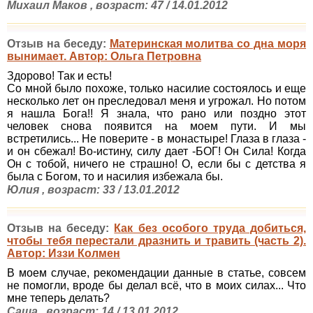
Михаил Маков , возраст: 47 / 14.01.2012
Отзыв на беседу:
Материнская молитва со дна моря
вынимает. Автор: Ольга Петровна
Здорово! Так и есть!
Со мной было похоже, только насилие состоялось и еще
несколько лет он преследовал меня и угрожал. Но потом
я нашла Бога!! Я знала, что рано или поздно этот
человек снова появится на моем пути. И мы
встретились... Не поверите - в монастыре! Глаза в глаза -
и он сбежал! Во-истину, силу дает -БОГ! Он Сила! Когда
Он с тобой, ничего не страшно! О, если бы с детства я
была с Богом, то и насилия избежала бы.
Юлия , возраст: 33 / 13.01.2012
Отзыв на беседу:
Как без особого труда добиться,
чтобы тебя перестали дразнить и травить (часть 2).
Автор: Иззи Колмен
В моем случае, рекомендации данные в статье, совсем
не помогли, вроде бы делал всё, что в моих силах... Что
мне теперь делать?
Саша , возраст: 14 / 13.01.2012