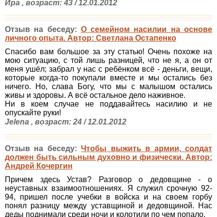
Ира , возраст: 43 / 12.01.2012
Отзыв на беседу:
О семейном насилии на основе
личного опыта. Автор: Светлана Остапенко
Спасибо вам большое за эту статью! Очень похоже на
мою ситуацию, с той лишь разницей, что не я, а он от
меня ушёл; забрал у нас с ребёнком всё - деньги, вещи,
которые когда-то покупали вместе и мы остались без
ничего. Но, слава Богу, что мы с малышом остались
живы и здоровы. А всё остальное дело наживное.
Ни в коем случае не поддавайтесь насилию и не
опускайте руки!
Jelena , возраст: 24 / 12.01.2012
Отзыв на беседу:
Чтобы выжить в армии, солдат
должен быть сильным духовно и физически. Автор:
Андрей Кочергин
Причем здесь Устав? Разговор о дедовщине - о
неуставных взаимоотношениях. Я служил срочную 92-
94, пришел после учебки в войска и на своем горбу
понял разницу между уставщиной и дедовщиной. Нас
деды поднимали среди ночи и колотили по чем попало.