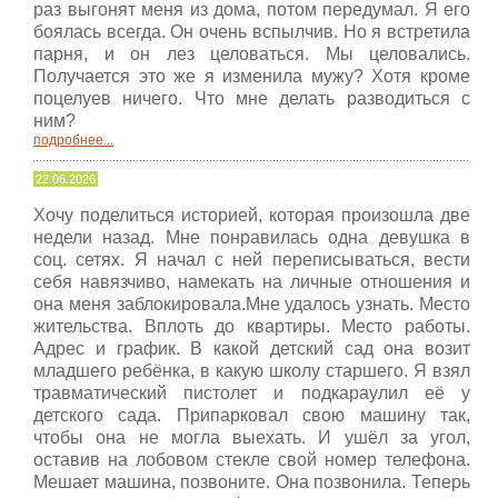
раз выгонят меня из дома, потом передумал. Я его
боялась всегда. Он очень вспылчив. Но я встретила
парня, и он лез целоваться. Мы целовались.
Получается это же я изменила мужу? Хотя кроме
поцелуев ничего. Что мне делать разводиться с
ним?
подробнее...
22.06.2026
Хочу поделиться историей, которая произошла две
недели назад. Мне понравилась одна девушка в
соц. сетях. Я начал с ней переписываться, вести
себя навязчиво, намекать на личные отношения и
она меня заблокировала.Мне удалось узнать. Место
жительства. Вплоть до квартиры. Место работы.
Адрес и график. В какой детский сад она возит
младшего ребёнка, в какую школу старшего. Я взял
травматический пистолет и подкараулил её у
детского сада. Припарковал свою машину так,
чтобы она не могла выехать. И ушёл за угол,
оставив на лобовом стекле свой номер телефона.
Мешает машина, позвоните. Она позвонила. Теперь