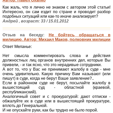
Автор: Павел Охапко
Как жаль, что я лично не знаком с автором этой статьи!
Интересно, он сам ездит по стране и проводит разбор
подобных ситуаций или как-то иначе анализирует?
Андрей , возраст: 33 / 15.01.2012
Отзыв на беседу:
Не бойтесь обращаться в
милицию. Автор: Михаил Маков, полковник милиции
Ответ Меланье:
Нет смысла комментировать слова и действия
должностных лиц органов внутренних дел, которые Вы
привели, - и так ясно, что это нерадивые сотрудники.
А вот то, что у Вас не принимают жалобу в суде - мне
очень удивительно. Какую причину Вам называют (или
пишут) в суде, когда не берут Ваше заявление?..
Если в районном суде не берут, посылайте жалобу в
вышестоящий суд - областной (краевой,
республиканский).
Аналогичный совет и с прокуратурой: дают отписки -
обжалуйте их в суде или в вышестоящей прокуратуре,
вплоть до Генеральной.
И не опускайте руки, как бы трудно не было порой.