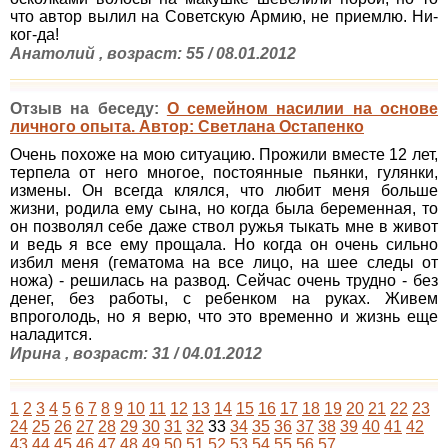
что автор вылил на Советскую Армию, не приемлю. Ни-
ког-да!
Анатолий , возраст: 55 / 08.01.2012
Отзыв на беседу:
О семейном насилии на основе
личного опыта. Автор: Светлана Остапенко
Очень похоже на мою ситуацию. Прожили вместе 12 лет,
терпела от него многое, постоянные пьянки, гулянки,
измены. Он всегда клялся, что любит меня больше
жизни, родила ему сына, но когда была беременная, то
он позволял себе даже ствол ружья тыкать мне в живот
и ведь я все ему прощала. Но когда он очень сильно
избил меня (гематома на все лицо, на шее следы от
ножа) - решилась на развод. Сейчас очень трудно - без
денег, без работы, с ребенком на руках. Живем
впроголодь, но я верю, что это временно и жизнь еще
наладится.
Ирина , возраст: 31 / 04.01.2012
1
2
3
4
5
6
7
8
9
10
11
12
13
14
15
16
17
18
19
20
21
22
23
24
25
26
27
28
29
30
31
32
33
34
35
36
37
38
39
40
41
42
43
44
45
46
47
48
49
50
51
52
53
54
55
56
57