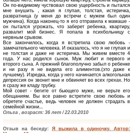
Он по-видимому чуствовал свою ущербность и пытался
мне внушить , какая я глупая, толстая, истеричка,
развратница (у меня до встречи с мужем был один
мужчина). Когда наконец-то я его отправила к мамаше -
он пытался угрожать, что заберет ребенка, квартиру,
развалит мой бизнес. Я попала в психбольницу с
нервным срывом.
Все закончилось, когда я встретила свою любовь -
замечательного человека. И оказалось, что я не глупая и
не толстая и даже не истеричка. Мы живем вместе 4
года. У нас родился сынок. Муж любит и первого и
второго сына. А прежний благополучно забыл о ребенке
и ни разу я не видела его алиментов.(это даже к
лучшему). Изредка, когда у него начинается алкогольная
депрессия он звонит мне и обвиняет во всех грехах. Но
я сразу же кладу трубку.
Мой совет - бегите от бьющего муже, не верьте его
обещаниям. Вы все равно встретите свою любовь и
обретете счастье, ведь человек не должен страдать в
семейной жизни...
Ольга , возраст: 36 лет / 22.03.2010
Отзыв на беседу:
Я выжила в одиночку. Автор: