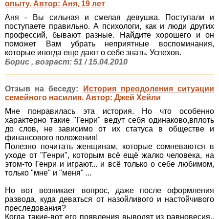
опыту. Автор: Аня, 19 лет
Аня - Вы сильная и смелая девушка. Поступали и
поступаете правильно. А психологи, как и люди других
профессий, бывают разные. Найдите хорошего и он
поможет Вам убрать неприятные воспоминания,
которые иногда еще дают о себе знать. Успехов.
Борис , возраст: 51 / 15.04.2010
Отзыв на беседу:
История преодоления ситуации
семейного насилия. Автор: Джей Хейли
Мне понравилась эта история. Но что особенно
характерно такие "Генри" ведут себя одинаково,вплоть
до слов, не зависимо от их статуса в обществе и
финансового положения!
Полезно почитать женщинам, которые сомневаются в
уходе от "Генри", которым всё ещё жалко человека, на
этом-то Генри и играют... и всё только о себе любимом,
только "мне" и "меня" ...
Но вот возникает вопрос, даже после оформления
развода, куда деваться от назойливого и настойчивого
преследования?
Когда такие-вот его появления выводят из равновесия..