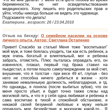
беременности, но нет освидетельствования
медицинского. Хочу лишить его родительских прав и
уйти, чтобы никогда больше не видеть это чудовище.
Подскажите что делать!
Екатерина , возраст: 26 / 23.04.2010
Отзыв на беседу:
О семейном насилии на основе
личного опыта. Автор: Светлана Остапенко
Привет! Спасибо за статью! Меня тоже "воспитывал"
мой муж, и тоже боялась уходить, так как есть ребенок, а
муж очень богатый и влиятельный, мог и ребенка
забрать, отомстить. Плюс пыталась оправдать его, он
извинялся, плакал, первый год брака ставил на
пьедестал, а потом пошло самоутверждение за мой счет,
внушение, что я толстая - при весе 49 кг!, глупая - без
него не способна ничего добиться в жизни - хотя
занимаю немаленькую должность, неблагодарная, и тд.
Но однажды, я поняла (после выбитых зубов), что он
меня просто убьет, и будет точно также слезы над
могилкой лить, и что я у себя одна любимая и ребенка я
сама воспитаю в тихой и спокойной обстановке, и
никакой своей безумной любовью к мужу нельзя
оправдать мое бездействие и мазохизм какой-то... Я