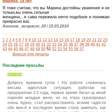
Марина, 19 лет
Я тоже считаю, что вы Марина достойны уважения и не
только,вы очень сильная
женщина... я сама пережила нечто подобное и понимаю
прекрасно вас.
Аноним , возраст: 20 / 15.03.2010
1
2
3
4
5
6
7
8
9
10
11
12
13
14
15
16
17
18
19
20
21
22
23
24
25
26
27
28
29
30
31
32
33
34
35
36
37
38
39
40
41
42
43
44
45
46
47
48
49
50
51
52
53
54
55
56
57
Версия для печати
Последние просьбы
30.07.2026
Доброго времени суток ! На работе сложилась
весьма идиотская ситуация, работаю на
предприятии 2.5 года, первое время бегал за мной
паренёк младше меня, но на отказ среагировал
очень бурно, стал распространять всякие гадости
обо мне.А в последнее время стала замечать, как