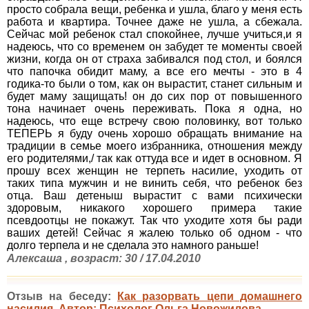
просто собрала вещи, ребенка и ушла, благо у меня есть
работа и квартира. Точнее даже не ушла, а сбежала.
Сейчас мой ребенок стал спокойнее, лучше учиться,и я
надеюсь, что со временем он забудет те моменты своей
жизни, когда он от страха забивался под стол, и боялся
что папочка обидит маму, а все его мечты - это в 4
годика-то были о том, как он вырастит, станет сильным и
будет маму защищать! он до сих пор от повышенного
тона начинает очень переживать. Пока я одна, но
надеюсь, что еще встречу свою половинку, вот только
ТЕПЕРЬ я буду очень хорошо обращать внимание на
традиции в семье моего избранника, отношения между
его родителями,/ так как оттуда все и идет в основном. Я
прошу всех женщин не терпеть насилие, уходить от
таких типа мужчин и не винить себя, что ребенок без
отца. Ваш детеныш вырастит с вами психически
здоровым, никакого хорошего примера такие
псевдоотцы не покажут. Так что уходите хотя бы ради
ваших детей! Сейчас я жалею только об одном - что
долго терпела и не сделала это намного раньше!
Алексаша , возраст: 30 / 17.04.2010
Отзыв на беседу:
Как разорвать цепи домашнего
насилия. Автор: Психолог Ольга Новожилова