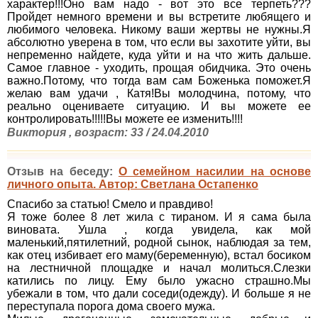
характер!!!Оно вам надо - вот это все терпеть???
Пройдет немного времени и вы встретите любящего и
любимого человека. Никому ваши жертвы не нужны.Я
абсолютно уверена в том, что если вы захотите уйти, вы
непременно найдете, куда уйти и на что жить дальше.
Самое главное - уходить, прощая обидчика. Это очень
важно.Потому, что тогда вам сам Боженька поможет.Я
желаю вам удачи , Катя!Вы молодчина, потому, что
реально оцениваете ситуацию. И вы можете ее
контролировать!!!!!Вы можете ее изменить!!!!
Виктория , возраст: 33 / 24.04.2010
Отзыв на беседу:
О семейном насилии на основе
личного опыта. Автор: Светлана Остапенко
Спасибо за статью! Смело и правдиво!
Я тоже более 8 лет жила с тираном. И я сама была
виновата. Ушла , когда увидела, как мой
маленький,пятилетний, родной сынок, наблюдая за тем,
как отец избивает его маму(беременную), встал босиком
на лестничной площадке и начал молиться.Слезки
катились по лицу. Ему было ужасно страшно.Мы
убежали в том, что дали соседи(одежду). И больше я не
переступала порога дома своего мужа.