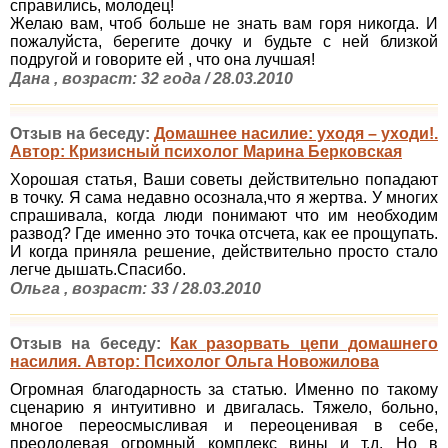
справились, молодец!
Желаю вам, чтоб больше не знать вам горя никогда. И
пожалуйста, берегите дочку и будьте с ней близкой
подругой и говорите ей , что она лучшая!
Дана , возраст: 32 года / 28.03.2010
Отзыв на беседу:
Домашнее насилие: уходя – уходи!.
Автор: Кризисный психолог Марина Берковская
Хорошая статья, Ваши советы действительно попадают
в точку. Я сама недавно осознала,что я жертва. У многих
спрашивала, когда люди понимают что им необходим
развод? Где именно это точка отсчета, как ее прощупать.
И когда приняла решение, действительно просто стало
легче дышать.Спасибо.
Ольга , возраст: 33 / 28.03.2010
Отзыв на беседу:
Как разорвать цепи домашнего
насилия. Автор: Психолог Ольга Новожилова
Огромная благодарность за статью. Именно по такому
сценарию я интуитивно и двигалась. Тяжело, больно,
многое переосмысливая и переоценивая в себе,
преодолевая огромный комплекс вины и т.д. Но в