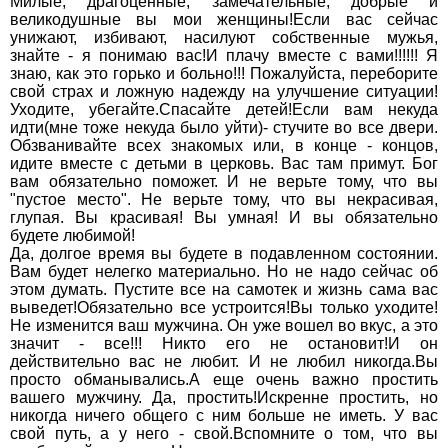
Милые, драгоценные, замечательные, добрые и
великодушные вы мои женщины!Если вас сейчас
унижают, избивают, насилуют собственные мужья,
знайте - я понимаю вас!И плачу вместе с вами!!!!!! Я
знаю, как это горько и больно!!! Пожалуйста, переборите
свой страх и ложную надежду на улучшение ситуации!
Уходите, убегайте.Спасайте детей!Если вам некуда
идти(мне тоже некуда было уйти)- стучите во все двери.
Обзванивайте всех знакомых или, в конце - концов,
идите вместе с детьми в церковь. Вас там примут. Бог
вам обязательно поможет. И не верьте тому, что вы
"пустое место". Не верьте тому, что вы некрасивая,
глупая. Вы красивая! Вы умная! И вы обязательно
будете любимой!
Да, долгое время вы будете в подавленном состоянии.
Вам будет нелегко материально. Но не надо сейчас об
этом думать. Пустите все на самотек и жизнь сама вас
выведет!Обязательно все устроится!Вы только уходите!
Не изменится ваш мужчина. Он уже вошел во вкус, а это
значит - все!!! Никто его не остановит!И он
действительно вас не любит. И не любил никогда.Вы
просто обманывались.А еще очень важно простить
вашего мужчину. Да, простить!Искренне простить, но
никогда ничего общего с ним больше не иметь. У вас
свой путь, а у него - свой.Вспомните о том, что вы