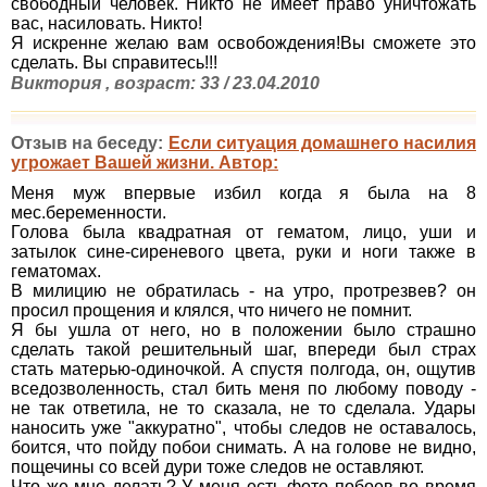
свободный человек. Никто не имеет право уничтожать
вас, насиловать. Никто!
Я искренне желаю вам освобождения!Вы сможете это
сделать. Вы справитесь!!!
Виктория , возраст: 33 / 23.04.2010
Отзыв на беседу:
Если ситуация домашнего насилия
угрожает Вашей жизни. Автор:
Меня муж впервые избил когда я была на 8
мес.беременности.
Голова была квадратная от гематом, лицо, уши и
затылок сине-сиреневого цвета, руки и ноги также в
гематомах.
В милицию не обратилась - на утро, протрезвев? он
просил прощения и клялся, что ничего не помнит.
Я бы ушла от него, но в положении было страшно
сделать такой решительный шаг, впереди был страх
стать матерью-одиночкой. А спустя полгода, он, ощутив
вседозволенность, стал бить меня по любому поводу -
не так ответила, не то сказала, не то сделала. Удары
наносить уже "аккуратно", чтобы следов не оставалось,
боится, что пойду побои снимать. А на голове не видно,
пощечины со всей дури тоже следов не оставляют.
Что же мне делать? У меня есть фото побоев во время