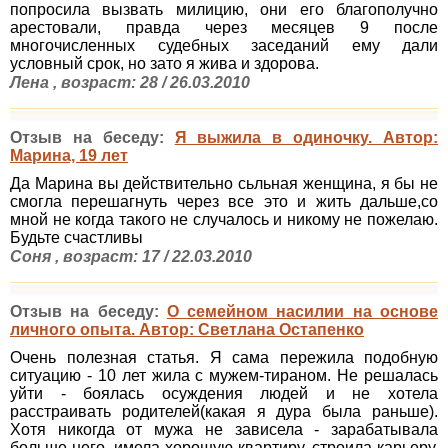
попросила вызвать милицию, они его благополучно
арестовали, правда через месяцев 9 после
многочисленных судебных заседаний ему дали
условный срок, но зато я жива и здорова.
Лена , возраст: 28 / 26.03.2010
Отзыв на беседу:
Я выжила в одиночку. Автор:
Марина, 19 лет
Да Марина вы действительно сьльная женщина, я бы не
смогла перешагнуть через все это и жить дальше,со
мной не когда такого не случалось и никому не пожелаю.
Будьте счастливы
Соня , возраст: 17 / 22.03.2010
Отзыв на беседу:
О семейном насилии на основе
личного опыта. Автор: Светлана Остапенко
Очень полезная статья. Я сама пережила подобную
ситуацию - 10 лет жила с мужем-тираном. Не решалась
уйти - боялась осуждения людей и не хотела
расстраивать родителей(какая я дура была раньше).
Хотя никогда от мужа не зависела - зарабатывала
больше него, имела хорошую квартиру, строила карьеру.