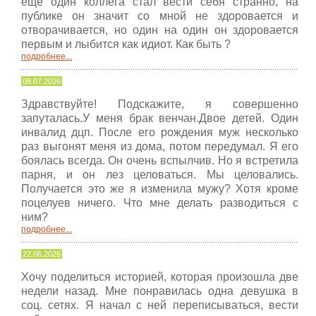
еще один коллега стал вести себя странно, на
публике он значит со мной не здоровается и
отворачивается, но один на один он здоровается
первым и лыбится как идиот. Как быть ?
подробнее...
08.07.2026
Здравствуйте! Подскажите, я совершенно
запуталась.У меня брак венчан.Двое детей. Один
инвалид дцп. После его рождения муж несколько
раз выгонят меня из дома, потом передумал. Я его
боялась всегда. Он очень вспылчив. Но я встретила
парня, и он лез целоваться. Мы целовались.
Получается это же я изменила мужу? Хотя кроме
поцелуев ничего. Что мне делать разводиться с
ним?
подробнее...
22.06.2026
Хочу поделиться историей, которая произошла две
недели назад. Мне понравилась одна девушка в
соц. сетях. Я начал с ней переписываться, вести