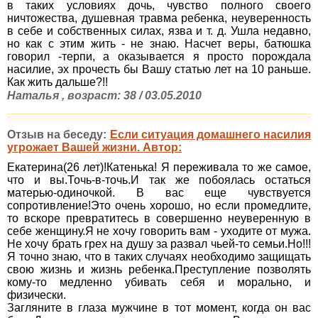
в таких условиях дочь, чувство полного своего
ничтожества, душевная травма ребенка, неуверенность
в себе и собственных силах, язва и т. д. Ушла недавно,
но как с этим жить - не знаю. Насчет веры, батюшка
говорил -терпи, а оказывается я просто порождала
насилие, эх прочесть бы Вашу статью лет на 10 раньше.
Как жить дальше?!!
Наталья , возраст: 38 / 03.05.2010
Отзыв на беседу:
Если ситуация домашнего насилия
угрожает Вашей жизни. Автор:
Екатерина(26 лет)!Катенька! Я переживала то же самое,
что и вы.Точь-в-точь.И так же побоялась остаться
матерью-одиночкой. В вас еще чувствуется
сопротивление!Это очень хорошо, но если промедлите,
то вскоре превратитесь в совершенно неуверенную в
себе женщину.Я не хочу говорить вам - уходите от мужа.
Не хочу брать грех на душу за развал чьей-то семьи.Но!!!
Я точно знаю, что в таких случаях необходимо защищать
свою жизнь и жизнь ребенка.Преступление позволять
кому-то медленно убивать себя и морально, и
физически.
Загляните в глаза мужчине в тот момент, когда он вас