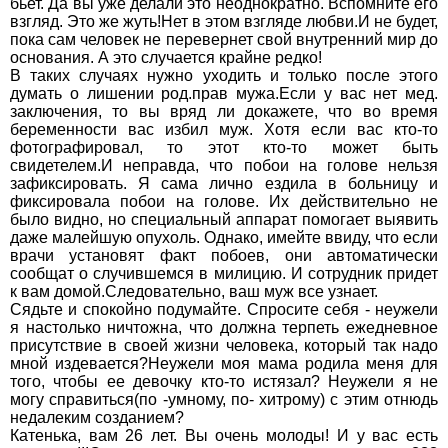
бьет. Да вы уже делали это неоднократно. Вспомните его
взгляд. Это же жуть!Нет в этом взгляде любви.И не будет,
пока сам человек не перевернет свой внутренний мир до
основания. А это случается крайне редко!
В таких случаях нужно уходить и только после этого
думать о лишении род.прав мужа.Если у вас нет мед.
заключения, то вы вряд ли докажете, что во время
беременности вас избил муж. Хотя если вас кто-то
фотографировал, то этот кто-то может быть
свидетелем.И неправда, что побои на голове нельзя
зафиксировать. Я сама лично ездила в больницу и
фиксировала побои на голове. Их действительно не
было видно, но специальный аппарат помогает выявить
даже малейшую опухоль. Однако, имейте ввиду, что если
врачи установят факт побоев, они автоматически
сообщат о случившемся в милицию. И сотрудник придет
к вам домой.Следовательно, ваш муж все узнает.
Сядьте и спокойно подумайте. Спросите себя - неужели
я настолько ничтожна, что должна терпеть ежедневное
присутствие в своей жизни человека, который так надо
мной издевается?Неужели моя мама родила меня для
того, чтобы ее девочку кто-то истязал? Неужели я не
могу справиться(по -умному, по- хитрому) с этим отнюдь
недалеким созданием?
Катенька, вам 26 лет. Вы очень молоды! И у вас есть