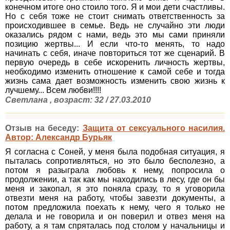
конечном итоге оно стоило того. Я и мои дети счастливы.
Но с себя тоже не стоит снимать ответственность за
происходившее в семье. Ведь не случайно эти люди
оказались рядом с нами, ведь это мы сами приняли
позицию жертвы... И если что-то менять, то надо
начинать с себя, иначе повториться тот же сценарий. В
первую очередь в себе искоренить личность жертвы,
необходимо изменить отношение к самой себе и тогда
жизнь сама дает возможность изменить свою жизнь к
лучшему... Всем любви!!!!
Светлана , возраст: 32 / 27.03.2010
Отзыв на беседу:
Защита от сексуального насилия.
Автор: Александр Бурьяк
Я согласна с Соней, у меня была подобная ситуация, я
пыталась сопротивляться, но это было бесполезно, а
потом я разыграла любовь к нему, попросила о
продолжении, а так как мы находились в лесу, где он бы
меня и закопал, я это поняла сразу, то я уговорила
отвезти меня на работу, чтобы завезти документы, а
потом предложила поехать к нему, чего я только не
делала и не говорила и он поверил и отвез меня на
работу, а я там спряталась под столом у начальницы и