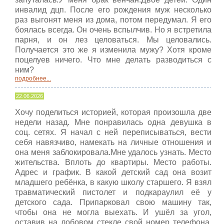
инвалид дцп. После его рождения муж несколько
раз выгонят меня из дома, потом передумал. Я его
боялась всегда. Он очень вспылчив. Но я встретила
парня, и он лез целоваться. Мы целовались.
Получается это же я изменила мужу? Хотя кроме
поцелуев ничего. Что мне делать разводиться с
ним?
подробнее...
22.06.2026
Хочу поделиться историей, которая произошла две
недели назад. Мне понравилась одна девушка в
соц. сетях. Я начал с ней переписываться, вести
себя навязчиво, намекать на личные отношения и
она меня заблокировала.Мне удалось узнать. Место
жительства. Вплоть до квартиры. Место работы.
Адрес и график. В какой детский сад она возит
младшего ребёнка, в какую школу старшего. Я взял
травматический пистолет и подкараулил её у
детского сада. Припарковал свою машину так,
чтобы она не могла выехать. И ушёл за угол,
оставив на лобовом стекле свой номер телефона.