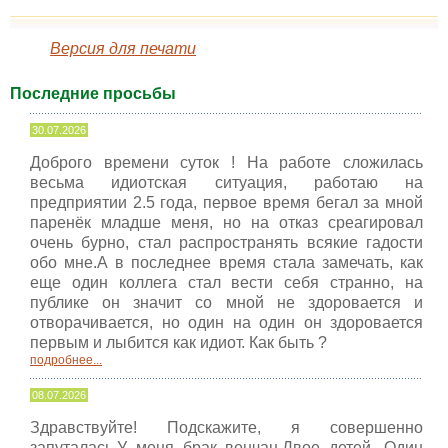
Версия для печати
Последние просьбы
30.07.2026
Доброго времени суток ! На работе сложилась
весьма идиотская ситуация, работаю на
предприятии 2.5 года, первое время бегал за мной
паренёк младше меня, но на отказ среагировал
очень бурно, стал распространять всякие гадости
обо мне.А в последнее время стала замечать, как
еще один коллега стал вести себя странно, на
публике он значит со мной не здоровается и
отворачивается, но один на один он здоровается
первым и лыбится как идиот. Как быть ?
подробнее...
08.07.2026
Здравствуйте! Подскажите, я совершенно
запуталась.У меня брак венчан.Двое детей. Один