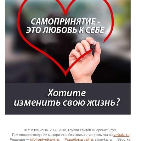
© «Ветка ивы». 2008-2018. Группа сайтов «Пережить.ру».
При воспроизведении материала обязательна гиперссылка на
vetkaivi.ru
Редакция —
info(гав)vetkaivi.ru
.
Разработка сайта
: zimovka.ru. Вёрстка: