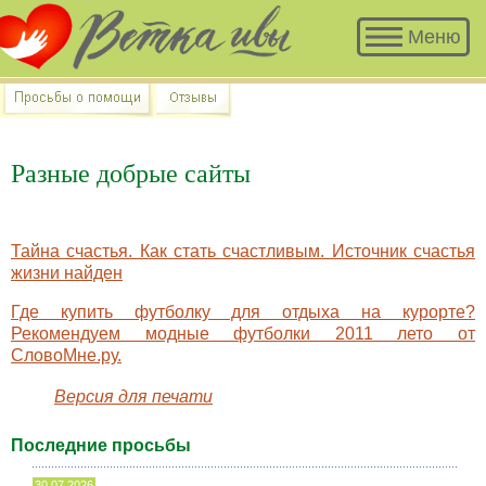
В
Меню
разделе
«Просьбы
о
помощи»
много
историй,
Разные добрые сайты
авторы
которых
остро
нуждаются
Тайна счастья. Как стать счастливым. Источник счастья
в
жизни найден
Вашем
Где купить футболку для отдыха на курорте?
участии
Рекомендуем модные футболки 2011 лето от
и
СловоМне.ру.
совете.
Версия для печати
Последние просьбы
30.07.2026