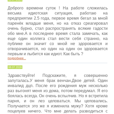
Доброго времени суток ! На работе сложилась
весьма идиотская ситуация, работаю на
предприятии 2.5 года, первое время бегал за мной
паренёк младше меня, но на отказ среагировал
очень бурно, стал распространять всякие гадости
обо мне.А в последнее время стала замечать, как
еще один коллега стал вести себя странно, на
публике он значит со мной не здоровается и
отворачивается, но один на один он здоровается
первым и лыбится как идиот. Как быть ?
подробнее...
08.07.2026
Здравствуйте! Подскажите, я совершенно
запуталась.У меня брак венчан.Двое детей. Один
инвалид дцп. После его рождения муж несколько
раз выгонят меня из дома, потом передумал. Я его
боялась всегда. Он очень вспылчив. Но я встретила
парня, и он лез целоваться. Мы целовались.
Получается это же я изменила мужу? Хотя кроме
поцелуев ничего. Что мне делать разводиться с