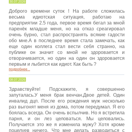
30.07.2026
Доброго времени суток ! На работе сложилась
весьма идиотская ситуация, работаю на
предприятии 2.5 года, первое время бегал за мной
паренёк младше меня, но на отказ среагировал
очень бурно, стал распространять всякие гадости
обо мне.А в последнее время стала замечать, как
еще один коллега стал вести себя странно, на
публике он значит со мной не здоровается и
отворачивается, но один на один он здоровается
первым и лыбится как идиот. Как быть ?
подробнее...
08.07.2026
Здравствуйте! Подскажите, я совершенно
запуталась.У меня брак венчан.Двое детей. Один
инвалид дцп. После его рождения муж несколько
раз выгонят меня из дома, потом передумал. Я его
боялась всегда. Он очень вспылчив. Но я встретила
парня, и он лез целоваться. Мы целовались.
Получается это же я изменила мужу? Хотя кроме
поцелуев ничего. Что мне делать разводиться с