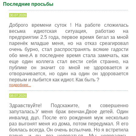
Последние просьбы
30.07.2026
Доброго времени суток ! На работе сложилась
весьма идиотская ситуация, работаю на
предприятии 2.5 года, первое время бегал за мной
паренёк младше меня, но на отказ среагировал
очень бурно, стал распространять всякие гадости
обо мне.А в последнее время стала замечать, как
еще один коллега стал вести себя странно, на
публике он значит со мной не здоровается и
отворачивается, но один на один он здоровается
первым и лыбится как идиот. Как быть ?
подробнее...
08.07.2026
Здравствуйте! Подскажите, я совершенно
запуталась.У меня брак венчан.Двое детей. Один
инвалид дцп. После его рождения муж несколько
раз выгонят меня из дома, потом передумал. Я его
боялась всегда. Он очень вспылчив. Но я встретила
парня, и он лез целоваться. Мы целовались.