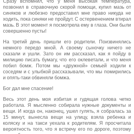
Сразу вспомнил, что у меня высокая температура,
позвонил в справочную скорой помощи, купил мазь от
синяков и любезно предоставил мне право никуда не
ходить, пока синяки не пройдут. С остервенением втирал
мазь. В этот момент я посмотрела ему в глаза. Они были
совершенно пусты!
На третий день пришли его родители. Поизвинялись
немного передо мной. А своему сыночку ничего не
сказали и ушли. Зато он им рассказал, как я пойду в
милицию писать бумагу, что его оклеветали, и что меня
побил бомж. Потом мы «дружной» семьей ходили к
соседям и с улыбкой рассказывали, что мы помирились
и опять-таки обвиняли бомжа.
Бог дал мне спасение!
Весь этот день моя избитая и гудящая голова четко
работала. Я мысленно собирала нужные документы и
вещи. И когда он, наконец, ушел гулять, я собралась за
15 минут, вынесла вещи на улицу, взяла ребенка и
коляску и на такси уехала к родителям. Я просчитала
вероятность того, что я встречу его по дороге, поэтому