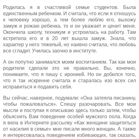
Родилась я в счастливой семье студентов. Была
единственным ребенком. И считала, что если я отношусь
к человеку хорошо, а тем более люблю его, выхожу
замуж и рожаю ребенка, то и он уважает и ценит меня.
Окончила школу, техникум и устроилась на работу. Там
встретила его и в 20 лет вышла замуж. Знала, что
характер у него тяжелый, но наивно считала, что любовь
все сгладит. Училась заочно в институте.
А он попутно занимался моим воспитанием. Так как мои
родители сделали это не правильно. Вы, конечно,
понимаете, что я пишу с иронией. Но он добился того,
что я так искренне считала и старалась изо всех сил
исправиться и подавить себя.
Вы сейчас, наверное, подумали: «Она затеяла писанину,
чтобы пожаловаться». Спешу разочаровать. Все мои
мысли и поступки я описываю здесь только затем, чтобы
объяснить Вам поведение особей мужского пола. Когда
я вела в Интернете рассылку «Как женщине защититься
от насилия в семье» мне писали много женщин. А также
я интересовалась поведением избивающих, так сказать,