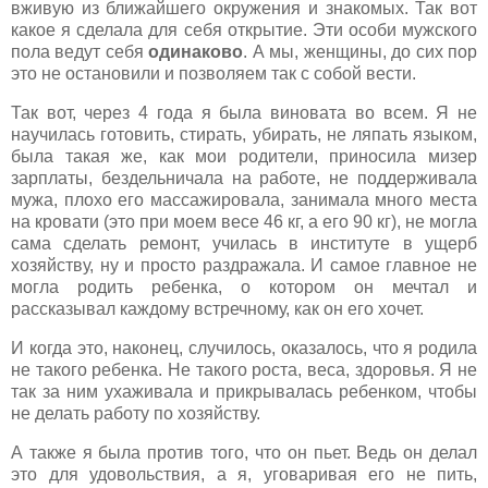
вживую из ближайшего окружения и знакомых. Так вот
какое я сделала для себя открытие. Эти особи мужского
пола ведут себя
одинаково
. А мы, женщины, до сих пор
это не остановили и позволяем так с собой вести.
Так вот, через 4 года я была виновата
во всем. Я не
научилась готовить, стирать, убирать, не ляпать языком,
была такая же, как мои родители, приносила мизер
зарплаты, бездельничала на работе, не поддерживала
мужа, плохо его массажировала, занимала много места
на кровати (это при моем весе
46 кг, а его
90 кг), не могла
сама сделать ремонт, училась в институте в ущерб
хозяйству, ну и просто раздражала. И самое главное не
могла родить ребенка, о котором он мечтал и
рассказывал каждому встречному, как он его хочет.
И когда это, наконец, случилось, оказалось, что я родила
не такого ребенка. Не такого роста, веса, здоровья. Я не
так за ним ухаживала и прикрывалась ребенком, чтобы
не делать работу по хозяйству.
А также я была против того, что он пьет. Ведь он делал
это для удовольствия, а я, уговаривая его не пить,