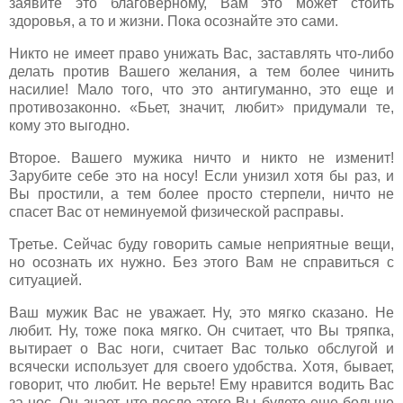
заявите это благоверному, Вам это может стоить
здоровья, а то и жизни. Пока осознайте это сами.
Никто не имеет право унижать Вас, заставлять что-либо
делать против Вашего желания, а тем более чинить
насилие! Мало того, что это антигуманно, это еще и
противозаконно. «Бьет, значит, любит» придумали те,
кому это выгодно.
Второе. Вашего мужика ничто и никто не изменит!
Зарубите себе это на носу! Если унизил хотя бы раз, и
Вы простили, а тем более просто стерпели, ничто не
спасет Вас от неминуемой физической расправы.
Третье. Сейчас буду говорить самые неприятные вещи,
но осознать их нужно. Без этого Вам не справиться с
ситуацией.
Ваш мужик Вас не уважает. Ну, это мягко сказано. Не
любит. Ну, тоже пока мягко. Он считает, что Вы тряпка,
вытирает о Вас ноги, считает Вас только обслугой и
всячески использует для своего удобства. Хотя, бывает,
говорит, что любит. Не верьте! Ему нравится водить Вас
за нос. Он знает, что после этого Вы будете еще больше