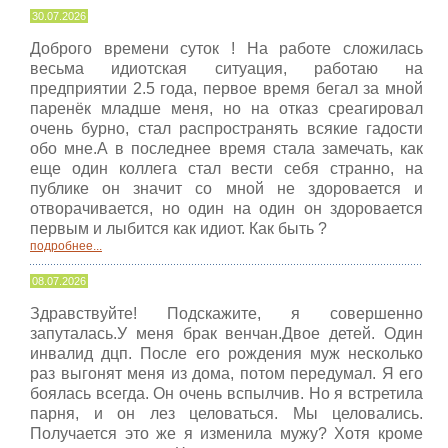
30.07.2026
Доброго времени суток ! На работе сложилась
весьма идиотская ситуация, работаю на
предприятии 2.5 года, первое время бегал за мной
паренёк младше меня, но на отказ среагировал
очень бурно, стал распространять всякие гадости
обо мне.А в последнее время стала замечать, как
еще один коллега стал вести себя странно, на
публике он значит со мной не здоровается и
отворачивается, но один на один он здоровается
первым и лыбится как идиот. Как быть ?
подробнее...
08.07.2026
Здравствуйте! Подскажите, я совершенно
запуталась.У меня брак венчан.Двое детей. Один
инвалид дцп. После его рождения муж несколько
раз выгонят меня из дома, потом передумал. Я его
боялась всегда. Он очень вспылчив. Но я встретила
парня, и он лез целоваться. Мы целовались.
Получается это же я изменила мужу? Хотя кроме