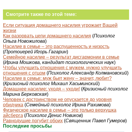
Смотрите также по этой теме:
Если ситуация домашнего насилия угрожает Вашей
жизни
Как разорвать цепи домашнего насилия
(
Психолог
Ольга Новожилова
)
Насилие в семье – это распущенность и низость
(
Протоиерей Игорь Гагарин
)
Семейное насилие – результат дисгармонии в семье
(
Ирина Мошкова, кандидат психологических наук
)
Чтобы улучшить отношения с мужем, нужно улучшить
отношения с отцом
(
Психолог Александр Колмановский
)
Насилие в семье: муж бьет жену – значит, любит?
(
Кризисный психолог Михаил Хасьминский
)
Домашнее насилие: уходя – уходи!
(
Кризисный психолог
Марина Берковская
)
Человек с достоинством не опускается до уровня
обидчика
(
Семейный психолог Ирина Рахимова
)
Физическое насилие в семье – это только верхушка
айсберга
(
Психолог Денис Новиков
)
Равнодушие погубит обоих
(
Священник Павел Гумеров
)
Последние просьбы