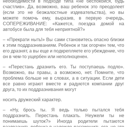
необходимости в подходе типа «не беспокойся, будь
счастлив». Да, возможно, ваш ребенок это преодолеет
(если это не безжалостные издевательства), но вы
можете помочь ему, выразив, в первую очередь,
СОПЕРЕЖИВАНИЕ: «Кажется, поездка домой на
автобусе была для тебя неприятной?»
– «Прекрати ныть!» Вы сами становитесь опасно близки
к этим поддразниваниям. Ребенок и так огорчен тем, что
его дразнят, а вы еще и подкрепляете его убеждение, что
он в чем-то ущербен или неполноценен.
– «Перестань дразнить его. Ты поступаешь подло».
Возможно, вы правы, а возможно, нет. Помните, что
проблема больше не в словах, а в ситуации. Если дети
все равно играют вместе и радуются компании друг
друга, то их поддразнивания могут
носить дружеский характер.
– «Ну, брось ты. Я ведь только пытался тебя
поддразнить. Перестань плакать. Неужели ты не
понимаешь шуток?» Иногда родители пытаются
раздразнить ребенка в надежде рассмешить его, но это