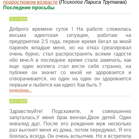
подростковом возрасте
(
Психолог Лариса Трутаева
)
Последние просьбы
30.07.2026
Доброго времени суток ! На работе сложилась
весьма идиотская ситуация, работаю на
предприятии 2.5 года, первое время бегал за мной
паренёк младше меня, но на отказ среагировал
очень бурно, стал распространять всякие гадости
обо мне.А в последнее время стала замечать, как
еще один коллега стал вести себя странно, на
публике он значит со мной не здоровается и
отворачивается, но один на один он здоровается
первым и лыбится как идиот. Как быть ?
подробнее...
08.07.2026
Здравствуйте! Подскажите, я совершенно
запуталась.У меня брак венчан.Двое детей. Один
инвалид дцп. После его рождения муж несколько
раз выгонят меня из дома, потом передумал. Я его
боялась всегда. Он очень вспылчив. Но я встретила