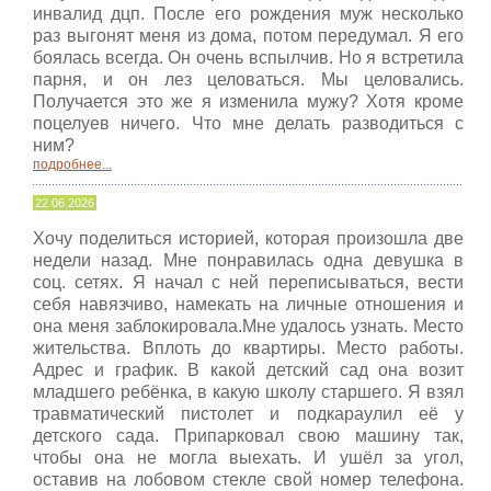
инвалид дцп. После его рождения муж несколько
раз выгонят меня из дома, потом передумал. Я его
боялась всегда. Он очень вспылчив. Но я встретила
парня, и он лез целоваться. Мы целовались.
Получается это же я изменила мужу? Хотя кроме
поцелуев ничего. Что мне делать разводиться с
ним?
подробнее...
22.06.2026
Хочу поделиться историей, которая произошла две
недели назад. Мне понравилась одна девушка в
соц. сетях. Я начал с ней переписываться, вести
себя навязчиво, намекать на личные отношения и
она меня заблокировала.Мне удалось узнать. Место
жительства. Вплоть до квартиры. Место работы.
Адрес и график. В какой детский сад она возит
младшего ребёнка, в какую школу старшего. Я взял
травматический пистолет и подкараулил её у
детского сада. Припарковал свою машину так,
чтобы она не могла выехать. И ушёл за угол,
оставив на лобовом стекле свой номер телефона.