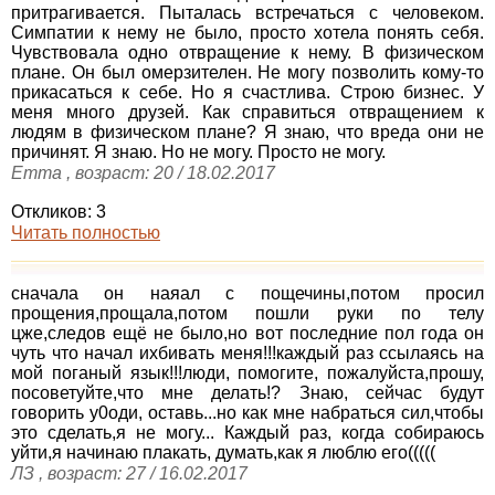
притрагивается. Пыталась встречаться с человеком.
Симпатии к нему не было, просто хотела понять себя.
Чувствовала одно отвращение к нему. В физическом
плане. Он был омерзителен. Не могу позволить кому-то
прикасаться к себе. Но я счастлива. Строю бизнес. У
меня много друзей. Как справиться отвращением к
людям в физическом плане? Я знаю, что вреда они не
причинят. Я знаю. Но не могу. Просто не могу.
Emma , возраст: 20 / 18.02.2017
Откликов: 3
Читать полностью
сначала он наяал с пощечины,потом просил
прощения,прощала,потом пошли руки по телу
цже,следов ещё не было,но вот последние пол года он
чуть что начал ихбивать меня!!!каждый раз ссылаясь на
мой поганый язык!!!люди, помогите, пожалуйста,прошу,
посоветуйте,что мне делать!? Знаю, сейчас будут
говорить у0оди, оставь...но как мне набраться сил,чтобы
это сделать,я не могу... Каждый раз, когда собираюсь
уйти,я начинаю плакать, думать,как я люблю его(((((
ЛЗ , возраст: 27 / 16.02.2017