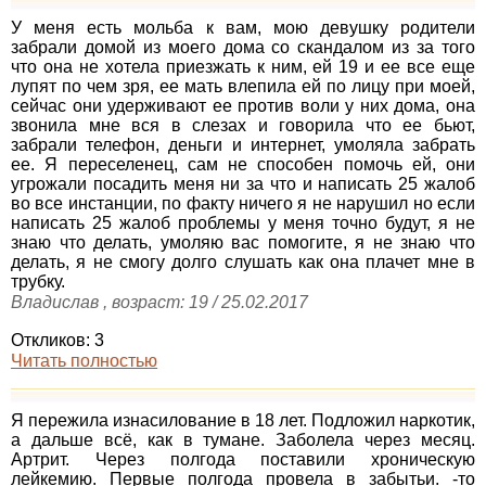
У меня есть мольба к вам, мою девушку родители
забрали домой из моего дома со скандалом из за того
что она не хотела приезжать к ним, ей 19 и ее все еще
лупят по чем зря, ее мать влепила ей по лицу при моей,
сейчас они удерживают ее против воли у них дома, она
звонила мне вся в слезах и говорила что ее бьют,
забрали телефон, деньги и интернет, умоляла забрать
ее. Я переселенец, сам не способен помочь ей, они
угрожали посадить меня ни за что и написать 25 жалоб
во все инстанции, по факту ничего я не нарушил но если
написать 25 жалоб проблемы у меня точно будут, я не
знаю что делать, умоляю вас помогите, я не знаю что
делать, я не смогу долго слушать как она плачет мне в
трубку.
Владислав , возраст: 19 / 25.02.2017
Откликов: 3
Читать полностью
Я пережила изнасилование в 18 лет. Подложил наркотик,
а дальше всё, как в тумане. Заболела через месяц.
Артрит. Через полгода поставили хроническую
лейкемию. Первые полгода провела в забытьи. -то