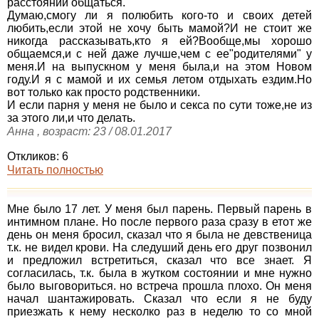
расстоянии общаться.
Думаю,смогу ли я полюбить кого-то и своих детей
любить,если этой не хочу быть мамой?И не стоит же
никогда рассказывать,кто я ей?Вообще,мы хорошо
общаемся,и с ней даже лучше,чем с ее"родителями" у
меня.И на выпускном у меня была,и на этом Новом
году.И я с мамой и их семья летом отдыхать ездим.Но
вот только как просто родственники.
И если парня у меня не было и секса по сути тоже,не из
за этого ли,и что делать.
Анна , возраст: 23 / 08.01.2017
Откликов: 6
Читать полностью
Мне было 17 лет. У меня был парень. Первый парень в
интимном плане. Но после первого раза сразу в етот же
день он меня бросил, сказал что я была не девственица
т.к. не видел крови. На следуший день его друг позвонил
и предложил встретиться, сказал что все знает. Я
согласилась, т.к. была в жутком состоянии и мне нужно
было выговориться. но встреча прошла плохо. Он меня
начал шантажировать. Сказал что если я не буду
приезжать к нему несколко раз в неделю то со мной