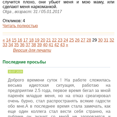
случится плохо, они убьют меня и мою маму, или
сделают меня наркоманкой.
Olga , возраст: 31 / 05.01.2017
Откликов: 4
Читать полностью
«
14
15
16
17
18
19
20
21
22
23
24
25
26
27
28
29
30
31
32
33
34
35
36
37
38
39
40
41
42
43
»
Версия для печати
Последние просьбы
30.07.2026
Доброго времени суток ! На работе сложилась
весьма идиотская ситуация, работаю на
предприятии 2.5 года, первое время бегал за мной
паренёк младше меня, но на отказ среагировал
очень бурно, стал распространять всякие гадости
обо мне.А в последнее время стала замечать, как
еще один коллега стал вести себя странно, на
публике он значит со мной не здоровается и