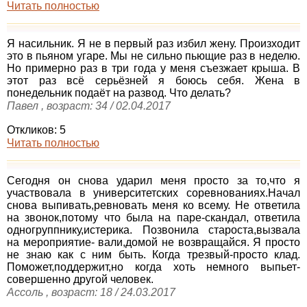
Читать полностью
Я насильник. Я не в первый раз избил жену. Произходит
это в пьяном угаре. Мы не сильно пьющие раз в неделю.
Но примерно раз в три года у меня съезжает крыша. В
этот раз всё серьёзней я боюсь себя. Жена в
понедельник подаёт на развод. Что делать?
Павел , возраст: 34 / 02.04.2017
Откликов: 5
Читать полностью
Сегодня он снова ударил меня просто за то,что я
участвовала в университетских соревнованиях.Начал
снова выпивать,ревновать меня ко всему. Не ответила
на звонок,потому что была на паре-скандал, ответила
одногруппнику,истерика. Позвонила староста,вызвала
на мероприятие- вали,домой не возвращайся. Я просто
не знаю как с ним быть. Когда трезвый-просто клад.
Поможет,поддержит,но когда хоть немного выпьет-
совершенно другой человек.
Ассоль , возраст: 18 / 24.03.2017