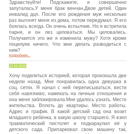
Здравствуйте! Подскажите, я совершенно
запуталась.У меня брак венчан.Двое детей. Один
инвалид дцп. После его рождения муж несколько
раз выгонят меня из дома, потом передумал. Я его
боялась всегда. Он очень вспылчив. Но я встретила
парня, и он лез целоваться. Мы целовались.
Получается это же я изменила мужу? Хотя кроме
поцелуев ничего. Что мне делать разводиться с
ним?
подробнее...
22.06.2026
Хочу поделиться историей, которая произошла две
недели назад. Мне понравилась одна девушка в
соц. сетях. Я начал с ней переписываться, вести
себя навязчиво, намекать на личные отношения и
она меня заблокировала.Мне удалось узнать. Место
жительства. Вплоть до квартиры. Место работы.
Адрес и график. В какой детский сад она возит
младшего ребёнка, в какую школу старшего. Я взял
травматический пистолет и подкараулил её у
детского сада. Припарковал свою машину так,