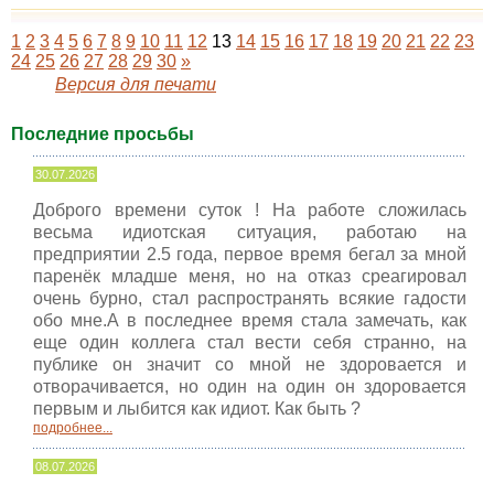
1
2
3
4
5
6
7
8
9
10
11
12
13
14
15
16
17
18
19
20
21
22
23
24
25
26
27
28
29
30
»
Версия для печати
Последние просьбы
30.07.2026
Доброго времени суток ! На работе сложилась
весьма идиотская ситуация, работаю на
предприятии 2.5 года, первое время бегал за мной
паренёк младше меня, но на отказ среагировал
очень бурно, стал распространять всякие гадости
обо мне.А в последнее время стала замечать, как
еще один коллега стал вести себя странно, на
публике он значит со мной не здоровается и
отворачивается, но один на один он здоровается
первым и лыбится как идиот. Как быть ?
подробнее...
08.07.2026