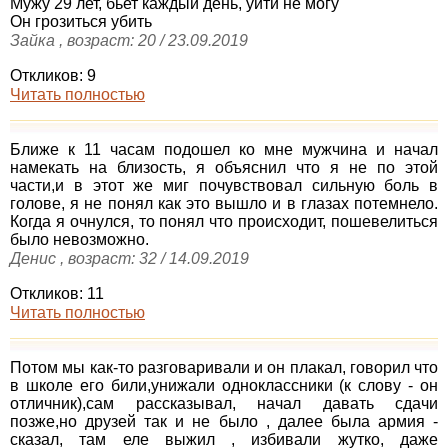
Мужу 29 лет, бьет каждый день, уйти не могу
Он грозиться убить
Зайка , возраст: 20 / 23.09.2019
Откликов: 9
Читать полностью
Ближе к 11 часам подошел ко мне мужчина и начал
намекать на близость, я объяснил что я не по этой
части,и в этот же миг почувствовал сильную боль в
голове, я не понял как это вышло и в глазах потемнело.
Когда я очнулся, то понял что происходит, пошевелиться
было невозможно.
Денис , возраст: 32 / 14.09.2019
Откликов: 11
Читать полностью
Потом мы как-то разговаривали и он плакал, говорил что
в школе его били,унижали одноклассники (к слову - он
отличник),сам рассказывал, начал давать сдачи
позже,но друзей так и не было , далее была армия -
сказал, там еле выжил , избивали жутко, даже