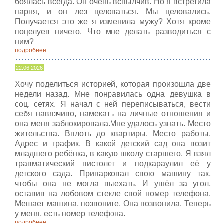
боялась всегда. Он очень вспылчив. Но я встретила
парня, и он лез целоваться. Мы целовались.
Получается это же я изменила мужу? Хотя кроме
поцелуев ничего. Что мне делать разводиться с
ним?
подробнее...
22.06.2026
Хочу поделиться историей, которая произошла две
недели назад. Мне понравилась одна девушка в
соц. сетях. Я начал с ней переписываться, вести
себя навязчиво, намекать на личные отношения и
она меня заблокировала.Мне удалось узнать. Место
жительства. Вплоть до квартиры. Место работы.
Адрес и график. В какой детский сад она возит
младшего ребёнка, в какую школу старшего. Я взял
травматический пистолет и подкараулил её у
детского сада. Припарковал свою машину так,
чтобы она не могла выехать. И ушёл за угол,
оставив на лобовом стекле свой номер телефона.
Мешает машина, позвоните. Она позвонила. Теперь
у меня, есть номер телефона.
подробнее...