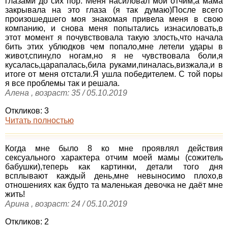
глазами до сих пор. Меня насиловал мой отчим,а мама
закрывала на это глаза (я так думаю)После всего
произошедшего моя знакомая привела меня в свою
компанию, и снова меня попытались изнасиловать,в
этот момент я почувствовала такую злость,что начала
бить этих ублюдков чем попало,мне летели удары в
живот,спину,по ногам,но я не чувствовала боли,я
кусалась,царапалась,била руками,пиналась,визжала,и в
итоге от меня отстали.Я ушла победителем. С той поры
я все проблемы так и решала.
Алена , возраст: 35 / 05.10.2019
Откликов: 3
Читать полностью
Когда мне было 8 ко мне проявлял действия
сексуального характера отчим моей мамы (сожитель
бабушки),теперь как картинки, детали того дня
всплывают каждый день,мне невыносимо плохо,в
отношениях как будто та маленькая девочка не даёт мне
жить!
Арина , возраст: 24 / 05.10.2019
Откликов: 2