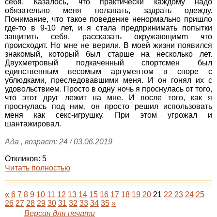
себя. Казалось, что практически каждому надо
обязательно меня полапать, задрать одежду.
Понимание, что такое поведение ненормально пришло
где-то в 9-10 лет, и я стала предпринимать попытки
защитить себя, рассказать окружающимm что
происходит. Но мне не верили. В моей жизни появился
знакомый, который был старше на несколько лет.
Двухметровый подкаченный спортсмен был
единственным весомым аргументом в споре с
ублюдками, преследовавшими меня. И он гонял их с
удовольствием. Просто в одну ночь я проснулась от того,
что этот друг лежит на мне. И после того, как я
проснулась под ним, он просто решил использовать
меня как секс-игрушку. При этом угрожал и
шантажировал.
Ада , возраст: 24 / 03.06.2019
Откликов: 5
Читать полностью
«
6
7
8
9
10
11
12
13
14
15
16
17
18
19
20
21
22
23
24
25
26
27
28
29
30
31
32
33
34
35
»
Версия для печати