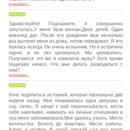
подробнее...
08.07.2026
Здравствуйте! Подскажите, я совершенно
запуталась.У меня брак венчан.Двое детей. Один
инвалид дцп. После его рождения муж несколько
раз выгонят меня из дома, потом передумал. Я его
боялась всегда. Он очень вспылчив. Но я встретила
парня, и он лез целоваться. Мы целовались.
Получается это же я изменила мужу? Хотя кроме
поцелуев ничего. Что мне делать разводиться с
ним?
подробнее...
22.06.2026
Хочу поделиться историей, которая произошла две
недели назад. Мне понравилась одна девушка в
соц. сетях. Я начал с ней переписываться, вести
себя навязчиво, намекать на личные отношения и
она меня заблокировала.Мне удалось узнать. Место
жительства. Вплоть до квартиры. Место работы.
Адрес и график. В какой детский сад она возит