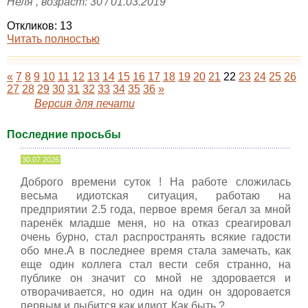
Неля , возраст: 30 / 01.03.2019
Откликов: 13
Читать полностью
«
7
8
9
10
11
12
13
14
15
16
17
18
19
20
21
22
23
24
25
26
27
28
29
30
31
32
33
34
35
36
»
Версия для печати
Последние просьбы
30.07.2026
Доброго времени суток ! На работе сложилась
весьма идиотская ситуация, работаю на
предприятии 2.5 года, первое время бегал за мной
паренёк младше меня, но на отказ среагировал
очень бурно, стал распространять всякие гадости
обо мне.А в последнее время стала замечать, как
еще один коллега стал вести себя странно, на
публике он значит со мной не здоровается и
отворачивается, но один на один он здоровается
первым и лыбится как идиот. Как быть ?