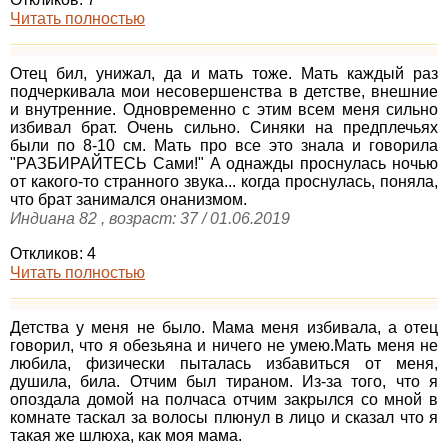
Читать полностью
Отец бил, унижал, да и мать тоже. Мать каждый раз
подчеркивала мои несовершенства в детстве, внешние
и внутренние. Одновременно с этим всем меня сильно
избивал брат. Очень сильно. Синяки на предплечьях
были по 8-10 см. Мать про все это знала и говорила
"РАЗБИРАЙТЕСЬ Сами!" А однажды проснулась ночью
от какого-то странного звука... когда проснулась, поняла,
что брат занимался онанизмом.
Индиана 82 , возраст: 37 / 01.06.2019
Откликов: 4
Читать полностью
Детства у меня не было. Мама меня избивала, а отец
говорил, что я обезьяна и ничего не умею.Мать меня не
любила, физически пыталась избавиться от меня,
душила, била. Отчим был тираном. Из-за того, что я
опоздала домой на полчаса отчим закрылся со мной в
комнате таскал за волосы плюнул в лицо и сказал что я
такая же шлюха, как моя мама.