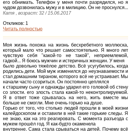
его обнимать. Телефон у меня почти разрядился, но я
чудом дозвонилась мужу и в милицию. Он не проснулся...
Катя , возраст: 32 / 15.06.2017
Откликов: 1
Читать полностью
Моя жизнь похожа на жизнь бесхребетного моллюска,
который мало что решает самостоятельно. Я много лет
чувствую себя "какой-то не такой", неприемлемой,
гадкой... Я боюсь мужчин и истеричных женщин. У меня
было довольно тяжёлое детство. Всё усугубилось, когда
родились дети. Мой муж изменился до неузнаваемости и
стал домашним тираном, которого всё не устраивает. Мы
начали часто ссориться. Он постоянно цеплялся
к старшему сыну и однажды ударил его головой об стену
со злости. его злость стала какой-то неконтролируемой.
Я в ответ тоже срывалась на него, жить вместе мы
больше не смогли. Мне очень горько на душе.
Горько от того, что столько людей прошли в моей жизни
калейдоскопом и оставили в ней такие горькие следы. Я
не знаю, как на это реагировать. С момента разъезда с
мужем прошёл год. Я как-будто окаменела
внутренне. Сама стала срываться на детей. Почему всё