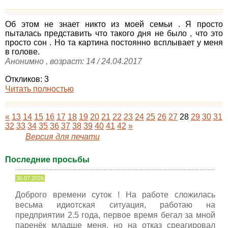
Об этом не знает никто из моей семьи . Я просто
пыталась представить что такого дня не было , что это
просто сон . Но та картина постоянно всплывает у меня
в голове.
Анонимно , возраст: 14 / 24.04.2017
Откликов: 3
Читать полностью
«
13
14
15
16
17
18
19
20
21
22
23
24
25
26
27
28
29
30
31
32
33
34
35
36
37
38
39
40
41
42
»
Версия для печати
Последние просьбы
30.07.2026
Доброго времени суток ! На работе сложилась
весьма идиотская ситуация, работаю на
предприятии 2.5 года, первое время бегал за мной
паренёк младше меня, но на отказ среагировал