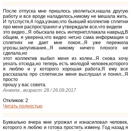
После отпуска мне пришлось уволиться,нашла другую
работу и все вроде наладилось,никому не мешала жить.
И тут,спустя,4 года,узнаю,что бывший коллектив сплетни
про меня распространял и утверждали все,что видели
это видео...Я обыскала весь интернет,плакала наврыд,В
общем, я уверена,что видео нет,но сама информация о
сплетнях не дает мне покоя...Я уже пережила
угрозы,запугивания...Я никому ничего плохого не
сделала,но
этот коллектив выбил меня из колеи...Я снова хочу
уехать отсюда,но теперь есть молодой человек,которого
я люблю и у которого хорошая работа.Я ему все
рассказала про сплетни,он меня выслушал и понял...Я
просто
прошу у вас совета.
Анжела , возраст: 28 / 26.09.2017
Откликов: 2
Читать полностью
Буквально вчера мне угрожал и изнасиловал человек,
которого я люблю и готова простить измену. Год назад я