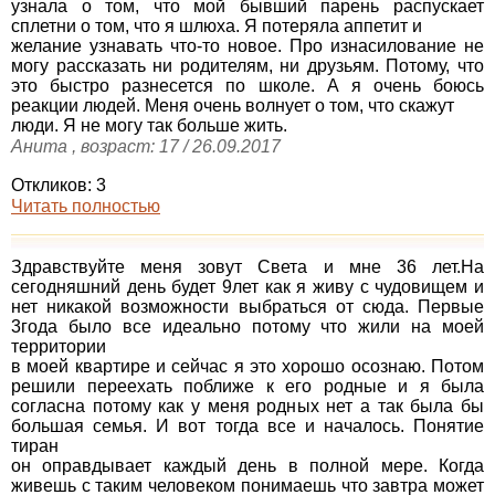
узнала о том, что мой бывший парень распускает
сплетни о том, что я шлюха. Я потеряла аппетит и
желание узнавать что-то новое. Про изнасилование не
могу рассказать ни родителям, ни друзьям. Потому, что
это быстро разнесется по школе. А я очень боюсь
реакции людей. Меня очень волнует о том, что скажут
люди. Я не могу так больше жить.
Анита , возраст: 17 / 26.09.2017
Откликов: 3
Читать полностью
Здравствуйте меня зовут Света и мне 36 лет.На
сегодняшний день будет 9лет как я живу с чудовищем и
нет никакой возможности выбраться от сюда. Первые
3года было все идеально потому что жили на моей
территории
в моей квартире и сейчас я это хорошо осознаю. Потом
решили переехать поближе к его родные и я была
согласна потому как у меня родных нет а так была бы
большая семья. И вот тогда все и началось. Понятие
тиран
он оправдывает каждый день в полной мере. Когда
живешь с таким человеком понимаешь что завтра может