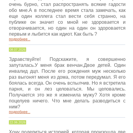
очень бурно, стал распространять всякие гадости
обо мне.А в последнее время стала замечать, как
еще один коллега стал вести себя странно, на
публике он значит со мной не здоровается и
отворачивается, но один на один он здоровается
первым и лыбится как идиот. Как быть ?
подробнее...
08.07.2026
Здравствуйте! Подскажите, я совершенно
запуталась.У меня брак венчан.Двое детей. Один
инвалид дцп. После его рождения муж несколько
раз выгонят меня из дома, потом передумал. Я его
боялась всегда. Он очень вспылчив. Но я встретила
парня, и он лез целоваться. Мы целовались.
Получается это же я изменила мужу? Хотя кроме
поцелуев ничего. Что мне делать разводиться с
ним?
подробнее...
22.06.2026
Хочу поделиться историей, которая произошла две