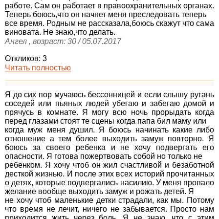
работе. Сам он работает в правоохранительных органах.
Теперь боюсь,что он начнет меня преследовать теперь
все время. Родным не рассказала,боюсь скажут что сама
виновата. Не знаю,что делать.
Ангел , возраст: 30 / 05.07.2017
Откликов: 3
Читать полностью
Я до сих пор мучаюсь бессонницей и если слышу ругань
соседей или пьяных людей убегаю и забегаю домой и
прячусь в комнате. Я могу всю ночь прорыдать когда
перед глазами стоят те сцены когда папа бил маму или
когда муж меня душил. Я боюсь начинать какие либо
отношение а тем более выходить замуж повторно. Я
боюсь за своего ребенка и не хочу подвергать его
опасности. Я готова пожертвовать собой но только не
ребенком. Я хочу чтоб он жил счастливой и безаботной
десткой жизнью. И после этих всех историй прочитанных
о детях, которые подвергались насилию. У меня пропало
желание вообще выходить замуж и рожать детей. Я
не хочу чтоб маленькие детки страдали, как мы. Потому
что время не лечит, ничего не забывается. Просто нам
приходится жить через боль. Я не знаю, что с этим