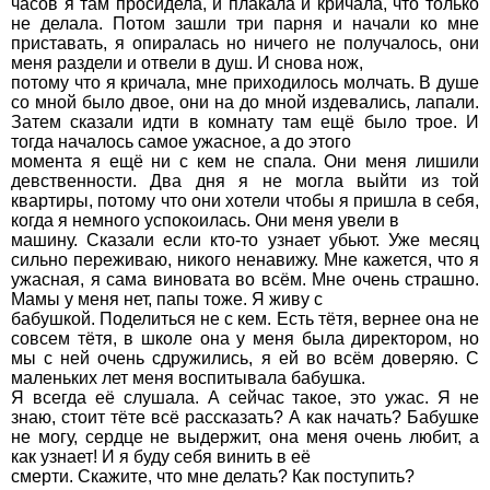
часов я там просидела, и плакала и кричала, что только
не делала. Потом зашли три парня и начали ко мне
приставать, я опиралась но ничего не получалось, они
меня раздели и отвели в душ. И снова нож,
потому что я кричала, мне приходилось молчать. В душе
со мной было двое, они на до мной издевались, лапали.
Затем сказали идти в комнату там ещё было трое. И
тогда началось самое ужасное, а до этого
момента я ещё ни с кем не спала. Они меня лишили
девственности. Два дня я не могла выйти из той
квартиры, потому что они хотели чтобы я пришла в себя,
когда я немного успокоилась. Они меня увели в
машину. Сказали если кто-то узнает убьют. Уже месяц
сильно переживаю, никого ненавижу. Мне кажется, что я
ужасная, я сама виновата во всём. Мне очень страшно.
Мамы у меня нет, папы тоже. Я живу с
бабушкой. Поделиться не с кем. Есть тётя, вернее она не
совсем тётя, в школе она у меня была директором, но
мы с ней очень сдружились, я ей во всём доверяю. С
маленьких лет меня воспитывала бабушка.
Я всегда её слушала. А сейчас такое, это ужас. Я не
знаю, стоит тёте всё рассказать? А как начать? Бабушке
не могу, сердце не выдержит, она меня очень любит, а
как узнает! И я буду себя винить в её
смерти. Скажите, что мне делать? Как поступить?