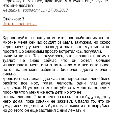
Перехожу в 6 класс, чувствую, что будет еще "лучше"!
Что мне делать?!
Чеширка , возраст: 11 / 17.06.2017
Откликов: 3
Читать полностью
Здравствуйте,я прошу помогите советом!я понимаю что
многие меня сейчас осудят. Я была замужем, но скоро
через месяц у меня развод я знаю, что муж меня не
простит. Со знакомым просто встретились, погуляли,
выпили пивка. Так получилось, что я зашла к нему в
туалет. Не знаю сейчас что он хотел больше
изнасиловать меня или отнять золото и все остальное,
но он начал меня избивать, бил очень долго и очень
сильно,
кровь из носа лилась два часа не переставая, лицо было
разбито все нос, глаза, челюсть, один глаз даже
закрылся. Я умоляла его не убивать меня на коленях,
просила что у меня же есть дети но это не
останавливало. Под конец он сказал, что я буду сидеть у
него дома, пока синяки не заживут. Спасло то, что он
умудрился еще выпить бутылку коньяка и его вырубило
но до этого он еще заставил с ним лежать и