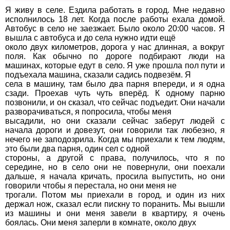
Я живу в селе. Ездила работать в город. Мне недавно
исполнилось 18 лет. Когда после работы ехала домой.
Автобус в село не заезжает. Было около 20:00 часов. Я
вышла с автобуса и до села нужно идти ещё
около двух километров, дорога у нас длинная, а вокруг
поля. Как обычно по дороге подбирают люди на
машинах, которые едут в село. Я уже прошла пол пути и
подъехала машина, сказали садись подвезём. Я
села в машину, там было два парня впереди, и я одна
сзади. Проехав чуть чуть вперёд. К одному парню
позвонили, и он сказал, что сейчас подъедит. Они начали
разворачиваться, я попросила, чтобы меня
высадили, но они сказали сейчас заберут людей с
начала дороги и довезут, они говорили так любезно, я
нечего не заподозрила. Когда мы приехали к тем людям,
это были два парня, один сел с одной
стороны, а другой с права, получилось, что я по
середине, но в село они не повернули, они поехали
дальше, я начала кричать, просила выпустить, но они
говорили чтобы я перестала, но они меня не
трогали. Потом мы приехали в город, и один из них
держал нож, сказал если пискну то поранить. Мы вышли
из машины и они меня завели в квартиру, я очень
боялась. Они меня заперли в комнате, около двух