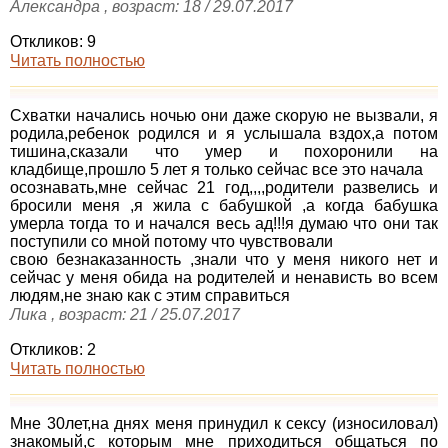
Александра , возраст: 18 / 29.07.2017
Откликов: 9
Читать полностью
Схватки начались ночью они даже скорую не вызвали, я
родила,ребенок родился и я услышала вздох,а потом
тишина,сказали что умер и похоронили на
кладбище,прошло 5 лет я только сейчас все это начала
осознавать,мне сейчас 21 год,,,,родители развелись и
бросили меня ,я жила с бабушкой ,а когда бабушка
умерла тогда то и начался весь ад!!!я думаю что они так
поступили со мной потому что чувствовали
свою безнаказанность ,знали что у меня никого нет и
сейчас у меня обида на родителей и ненависть во всем
людям,не знаю как с этим справиться
Лика , возраст: 21 / 25.07.2017
Откликов: 2
Читать полностью
Мне 30лет,на днях меня принудил к сексу (износиловал)
знакомый,с которым мне приходиться общаться по