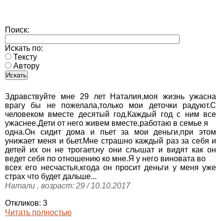
Поиск:
Искать по:
Тексту
Автору
Здравствуйте мне 29 лет Наталия,моя жизнь ужасна
врагу бы не пожелала,только мои деточки радуют.С
человеком вместе десятый год.Каждый год с ним все
ужаснее.Дети от него живем вместе,работаю в семье я
одна.Он сидит дома и пьет за мои деньги,при этом
унижает меня и бьет.Мне страшно каждый раз за себя и
детей их он не трогает,ну они слышат и видят как он
ведет себя по отношению ко мне.Я у него виновата во
всех его несчастья,кгода он просит деньги у меня уже
страх что будет дальше...
Натали , возраст: 29 / 10.10.2017
Откликов: 3
Читать полностью