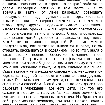
он начал признаваться в страшных вещах:1.работал по
делам несовершеннолетних в том месте и в то
время.2.за взятки, от лени разрешал совершать
преступления над детьми.3.сам организовывал
изнасилования несовершеннолетних и привлекал к
этому делу других людей.4.занимался хранением,
изготовлением оружия.5.был в курсе всех преступлений
что происходили и ничего не делал.6.знал о семьях где
насиловали детей, девочек и насмехался над ними.
Какой же он монстр, подонок! В своих мечтах
представляла, как заставлю влюбится в себе, потом
страдать, раскаиваться в содеянном. Но то,что узнала о
таких людях вселяет бессилие, отчаяние, гнев,
ненависть. Я скрываю от него свою фамилию, историю,
многое и при этом общаюсь с ним и ненавижу его и все
что с ним связанно с каждым днём сильнее и сильнее.
Оказывается у него недавно совсем жила женщина и он
издевался над ней всячески и хвалится этим друзьям,
семье. Рассказывает своим детям, невестке сколько раз
спал, каким способом. А ещё хоть на пенсии до сих пор
работает в учреждении где есть дети. При том его
сажали в тюрьму на пару лет(за хранение оружия), он
считает это несправедливым, жестоким. Изображает из
себя религиозного человека, при том в церковь ходить