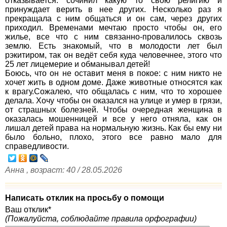
отказывается: сочинил какую то свою религию и
принуждает верить в нее других. Несколько раз я
прекращала с ним общаться и он сам, через других
приходил. Временами мечтаю просто чтобы он, его
жилье, все что с ним связанно-провалилось сквозь
землю. Есть знакомый, что в молодости лет был
рэкитиром, так он ведёт себя куда человечнее, этого что
25 лет лицемерие и обманывал детей!
Боюсь, что он не оставит меня в покое: с ним никто не
хочет жить в одном доме. Даже животные относятся как
к врагу.Сожалею, что общалась с ним, что то хорошее
делала. Хочу чтобы он оказался на улице и умер в грязи,
от страшных болезней. Чтобы очередная женщина в
оказалась мошенницей и все у него отняла, как он
лишал детей права на нормальную жизнь. Как бы ему ни
было больно, плохо, этого все равно мало для
справедливости.
Анна , возраст: 40 / 28.05.2026
Написать отклик на просьбу о помощи
Ваш отклик*
(Пожалуйста, соблюдайте правила орфографии)