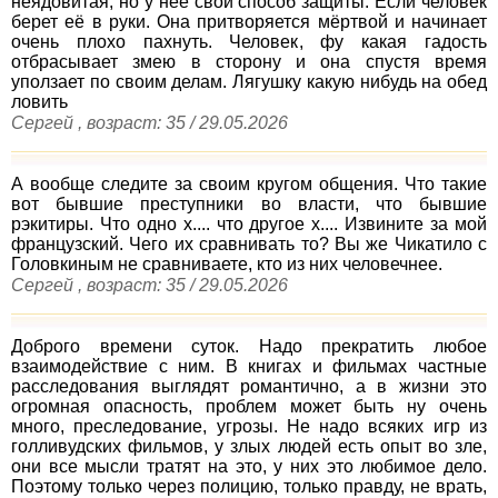
неядовитая, но у неё свой способ защиты. Если человек
берет её в руки. Она притворяется мёртвой и начинает
очень плохо пахнуть. Человек, фу какая гадость
отбрасывает змею в сторону и она спустя время
уползает по своим делам. Лягушку какую нибудь на обед
ловить
Сергей , возраст: 35 / 29.05.2026
А вообще следите за своим кругом общения. Что такие
вот бывшие преступники во власти, что бывшие
рэкитиры. Что одно х.... что другое х.... Извините за мой
французский. Чего их сравнивать то? Вы же Чикатило с
Головкиным не сравниваете, кто из них человечнее.
Сергей , возраст: 35 / 29.05.2026
Доброго времени суток. Надо прекратить любое
взаимодействие с ним. В книгах и фильмах частные
расследования выглядят романтично, а в жизни это
огромная опасность, проблем может быть ну очень
много, преследование, угрозы. Не надо всяких игр из
голливудских фильмов, у злых людей есть опыт во зле,
они все мысли тратят на это, у них это любимое дело.
Поэтому только через полицию, только правду, не врать,