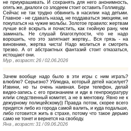
не приукрашивать. И сохранять для него анонимность,
опять же, диалоги со злодеем стоит оставить Голливуду.
Сейчас не так трудно обвинить в насилии над детьми.
Главное - не сдавать назад, не поддаваться эмоциям, не
покупаться на чужие мольбы. Золотое правило: жертвам
лучше всё вскрыть и почистить, как гнойную рану, чем
заминать. Не слушай благоглупости, что не надо
ворошить, что это запятнает жертву... Вся грязь - на
виновнике, жертва чиста! Надо молиться и смотреть
трезво. А от абстрактных фантазий стоит отказаться,
истощают они.
Мур , возраст: 26 / 02.06.2026
Зачем вообще надо было в эти игры с ним играть?
влюблю? Серьезно? Ублюдка, который детей насилует?
Извини, но ты очень наивная. Бери телефон, делай
видео-запись с его признанием и иди в генпрокуратуру
или\и следственный комитет, а не в ментовку. Явно не к
дежурному полицейскому)) Правда потом, скорее всего
придется либо из города самой валить, и куда подальше,
либо готовится жить в страхе, потому что такое дерьмо
само не тонет и вернется на свободу.
Яна , возраст: 31 / 09.06.2026