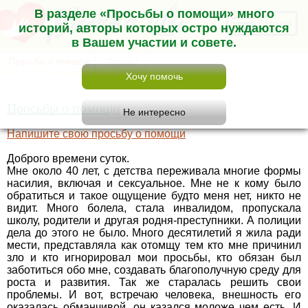
В разделе «Просьбы о помощи» много
Меню
историй, авторы которых остро нуждаются
в Вашем участии и совете.
Просьбы о помощи
Напишите свою просьбу о помощи
Доброго времени суток.
Мне около 40 лет, с детства переживала многие формы
насилия, включая и сексуальное. Мне не к кому было
обратиться и такое ощущение будто меня нет, никто не
видит. Много болела, стала инвалидом, пропускала
школу, родители и другая родня-преступники. А полиции
дела до этого не было. Много десятилетий я жила ради
мести, представляла как отомщу тем кто мне причинил
зло и кто игнорировал мои просьбы, кто обязан был
заботиться обо мне, создавать благополучную среду для
роста и развития. Так же старалась решить свои
проблемы. И вот, встречаю человека, внешность его
оказалась обманчивой, он казался моложе чем есть. И