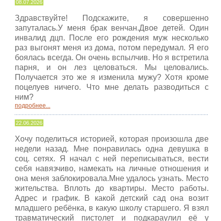
08.07.2026
Здравствуйте! Подскажите, я совершенно
запуталась.У меня брак венчан.Двое детей. Один
инвалид дцп. После его рождения муж несколько
раз выгонят меня из дома, потом передумал. Я его
боялась всегда. Он очень вспылчив. Но я встретила
парня, и он лез целоваться. Мы целовались.
Получается это же я изменила мужу? Хотя кроме
поцелуев ничего. Что мне делать разводиться с
ним?
подробнее...
22.06.2026
Хочу поделиться историей, которая произошла две
недели назад. Мне понравилась одна девушка в
соц. сетях. Я начал с ней переписываться, вести
себя навязчиво, намекать на личные отношения и
она меня заблокировала.Мне удалось узнать. Место
жительства. Вплоть до квартиры. Место работы.
Адрес и график. В какой детский сад она возит
младшего ребёнка, в какую школу старшего. Я взял
травматический пистолет и подкараулил её у