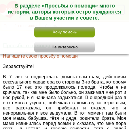
В разделе «Просьбы о помощи» много
Меню
историй, авторы которых остро нуждаются
в Вашем участии и совете.
Просьбы о помощи
Напишите свою просьбу о помощи
Здравствуйте!
В 7 лет я подверглась домогательствам, действиям
сексуального характера со стороны 3-го брата, которому
было 17 лет, это продолжалось полгода. Чтобы я не
кричала, так как мне было больно, он зажимал мне рот и
нос рукой, и я начинала задыхаться. В очередной раз я
его смогла укусить, побежала в комнату ко взрослым,
все рассказала, он прибежал и сказал, что я
ненормальная и все выдумала. В тот момент там были
моя мама, бабушка, тётя и дядя, родители брата. Моя
мама извинилась перед всеми и сказала, что мне пора
спать, я устала и говорю глупости, тётя с дядей