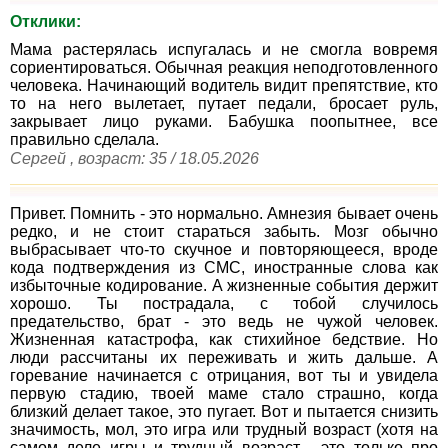
Отклики:
Мама растерялась испугалась и не смогла вовремя
сориентироваться. Обычная реакция неподготовленного
человека. Начинающий водитель видит препятствие, кто
то на него вылетает, путает педали, бросает руль,
закрывает лицо руками. Бабушка поопытнее, все
правильно сделала.
Сергей , возраст: 35 / 18.05.2026
Привет. Помнить - это нормально. Амнезия бывает очень
редко, и не стоит стараться забыть. Мозг обычно
выбрасывает что-то скучное и повторяющееся, вроде
кода подтверждения из СМС, иностранные слова как
избыточные кодирование. А жизненные события держит
хорошо. Ты пострадала, с тобой случилось
предательство, брат - это ведь не чужой человек.
Жизненная катастрофа, как стихийное бедствие. Но
люди рассчитаны их переживать и жить дальше. А
горевание начинается с отрицания, вот ты и увидела
первую стадию, твоей маме стало страшно, когда
близкий делает такое, это пугает. Вот и пытается снизить
значимость, мол, это игра или трудный возраст (хотя на
самом деле игры и трудный возраст - это только про