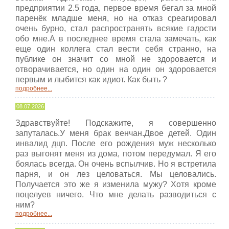
предприятии 2.5 года, первое время бегал за мной
паренёк младше меня, но на отказ среагировал
очень бурно, стал распространять всякие гадости
обо мне.А в последнее время стала замечать, как
еще один коллега стал вести себя странно, на
публике он значит со мной не здоровается и
отворачивается, но один на один он здоровается
первым и лыбится как идиот. Как быть ?
подробнее...
08.07.2026
Здравствуйте! Подскажите, я совершенно
запуталась.У меня брак венчан.Двое детей. Один
инвалид дцп. После его рождения муж несколько
раз выгонят меня из дома, потом передумал. Я его
боялась всегда. Он очень вспылчив. Но я встретила
парня, и он лез целоваться. Мы целовались.
Получается это же я изменила мужу? Хотя кроме
поцелуев ничего. Что мне делать разводиться с
ним?
подробнее...