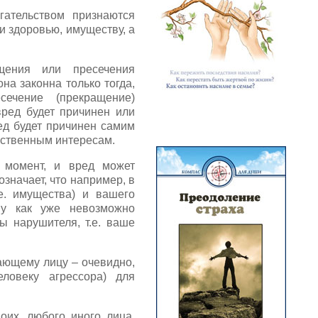
гательством признаются
и здоровью, имуществу, а
щения или пресечения
на законна только тогда,
ечение (прекращение)
вред будет причинен или
ед будет причинен самим
рственным интересам.
й момент, и вред может
значает, что например, в
е. имущества) и вашего
му как уже невозможно
ы нарушителя, т.е. ваше
ающему лицу – очевидно,
ловеку агрессора) для
их, любого иного лица,