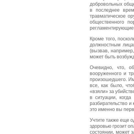
добровольных обще
в последнее врем
травматическое ор
общественного по
регламентирующие п
Кроме того, поско
должностным лицам
(вызвав, например
может быть возбужд
Очевидно, что, о
вооруженного и тр
произошедшего. Им
все, как было, чт
«взяли» за убийств
в ситуации, когда
разбирательство и 
это именно вы перв
Учтите также еще 
здоровью грозит оп
состоянии, может 