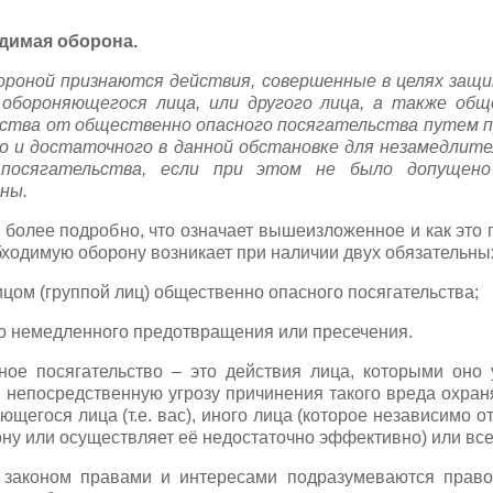
одимая оборона.
бороной признаются действия, совершенные в целях защ
 обороняющегося лица, или другого лица, а также об
рства от общественно опасного посягательства путем 
го и достаточного в данной обстановке для незамедлит
 посягательства, если при этом не было допущено
ны.
более подробно, что означает вышеизложенное и как это 
бходимую оборону возникает при наличии двух обязательны
цом (группой лиц) общественно опасного посягательства;
го немедленного предотвращения или пресечения.
ое посягательство – это действия лица, которыми оно 
и непосредственную угрозу причинения такого вреда охра
щегося лица (т.е. вас), иного лица (которое независимо о
у или осуществляет её недостаточно эффективно) или все
законом правами и интересами подразумеваются право 