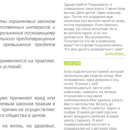
Здравствуйте! Подскажите, я
совершенно запуталась.У меня брак
венчан.Двое детей. Один инвалид
дцп. После его рождения муж
иты охраняемых законом
несколько раз выгонят меня из дома,
потом передумал. Я его боялась
щественных интересов и
всегда. Он очень вспылчив. Но я
причинения посягающему
встретила парня, и он лез
целоваться. Мы целовались.
ельного предотвращения
Получается это же я изменила
 превышения пределов
мужу? Хотя кроме поцелуев ничего.
Что мне делать разводиться с ним?
подробнее...
применяется на практике.
22.06.2026
х условий:
Хочу поделиться историей, которая
произошла две недели назад. Мне
понравилась одна девушка в соц.
сетях. Я начал с ней
переписываться, вести себя
навязчиво, намекать на личные
отношения и она меня
уже причиняет вред или
заблокировала.Мне удалось узнать.
няемым законом правам и
Место жительства. Вплоть до
квартиры. Место работы. Адрес и
т причин не осуществляет
график. В какой детский сад она
го общества в целом.
возит младшего ребёнка, в какую
школу старшего. Я взял
травматический пистолет и
на жизнь, на здоровье,
подкараулил её у детского сада.