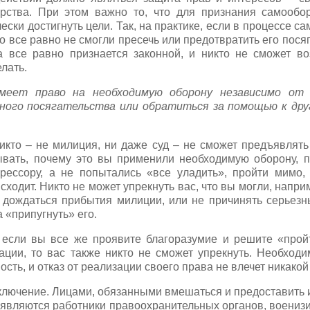
арства. При этом важно то, что для признания самообо
ески достигнуть цели. Так, на практике, если в процессе 
о все равно не смогли пресечь или предотвратить его посяга
а все равно признается законной, и никто не сможет во
лать.
имеет право на необходимую оборону независимо от
ного посягательства или обратиться за помощью к дру
никто – не милиция, ни даже суд – не сможет предъявлять
ывать, почему это вы применили необходимую оборону, 
рессору, а не попытались «все уладить», пройти мимо, 
сходит. Никто не может упрекнуть вас, что вы могли, напри
, дождаться прибытия милиции, или не причинять серьез
 «припугнуть» его.
 если вы все же проявите благоразумие и решите «прой
ации, то вас также никто не сможет упрекнуть. Необход
ость, и отказ от реализации своего права не влечет никакой
ключение. Лицами, обязанными вмешаться и предоставить 
 являются работники правоохранительных органов, воениз