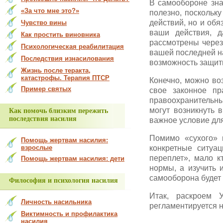
В самообороне зна
«За что мне это?»
полезно, поскольк
действий, но и обя
Чувство вины
ваши действия, д
Как простить виновника
рассмотрены через
Психологическая реабилитация
вашей последней на
Последствия изнасилования
возможность защити
Жизнь после теракта,
катастрофы. Терапия ПТСР
Конечно, можно воз
Пример святых
свое законное пр
правоохранительны
могут возникнуть 
Как помочь близким пережить
последствия насилия
важное условие для
Помимо «сухого» 
Помощь жертвам насилия:
взрослые
конкретные ситуа
переплет», мало к
Помощь жертвам насилия: дети
нормы, а изучить 
самооборона будет 
Философия и психология насилия
Итак, раскроем 
Личность насильника
регламентируется 
Виктимность и профилактика
насилия