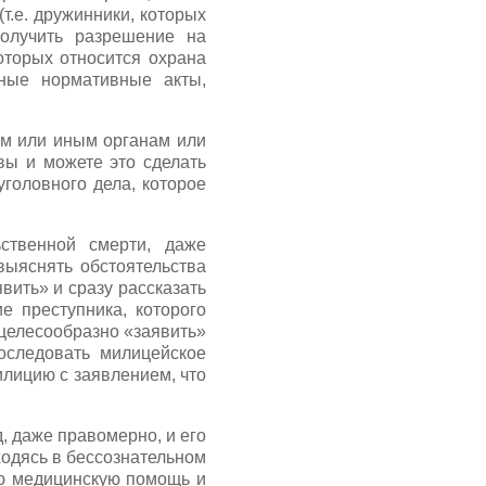
.е. дружинники, которых
олучить разрешение на
оторых относится охрана
ьные нормативные акты,
ым или иным органам или
ы и можете это сделать
головного дела, которое
ственной смерти, даже
выяснять обстоятельства
ить» и сразу рассказать
е преступника, которого
 целесообразно «заявить»
оследовать милицейское
илицию с заявлением, что
 даже правомерно, и его
ходясь в бессознательном
ую медицинскую помощь и