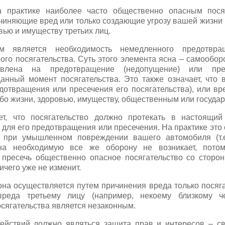
а практике наиболее часто общественно опасным пося
чиняющие вред или только создающие угрозу вашей жизни 
вью и имуществу третьих лиц.
м является необходимость немедленного предотвра
го посягательства. Суть этого элемента ясна – самооборо
влена на предотвращение (недопущение) или прес
анный момент посягательства. Это также означает, что 
едотвращения или пресечения его посягательства), или вр
ибо жизни, здоровью, имуществу, общественным или госуда
ет, что посягательство должно протекать в настоящи
 для его предотвращения или пресечения. На практике это о
 при умышленном повреждении вашего автомобиля (т.
на необходимую все же оборону не возникает, пото
 пресечь общественно опасное посягательство со сторон
ичего уже не изменит.
на осуществляется путем причинения вреда только посяг
реда третьему лицу (например, некоему близкому че
сягательства является незаконным.
йствий должно являться защита прав и интересов – сво