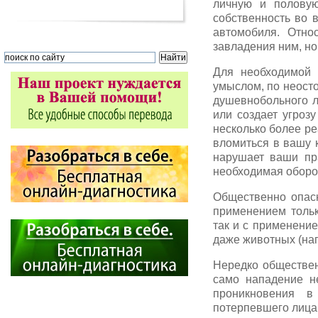
личную и половую
собственность во 
автомобиля. Отно
завладения ним, но 
Для необходимой 
умыслом, по неосто
душевнобольного л
или создает угрозу
несколько более ре
вломиться в вашу к
нарушает ваши пра
необходимая оборон
Общественно опасн
применением тольк
так и с применени
даже животных (нап
Нередко обществен
само нападение н
проникновения в
потерпевшего лица