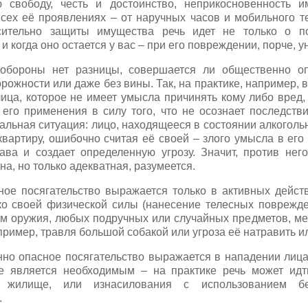
 свободу, честь и достоинство, неприкосновенность 
всех её проявлениях – от наручных часов и мобильного те
сительно защиты имущества речь идет не только о п
и когда оно остается у вас – при его повреждении, порче, 
обороны нет разницы, совершается ли общественно оп
рожности или даже без вины. Так, на практике, например,
ица, которое не имеет умысла причинять кому либо вред, 
 его применения в силу того, что не осознает последств
альная ситуация: лицо, находящееся в состоянии алкоголь
вартиру, ошибочно считая её своей – злого умысла в его 
ва и создает определенную угрозу. Значит, против нег
а, но только адекватная, разумеется.
ое посягательство выражается только в активных действ
о своей физической силы (нанесение телесных поврежде
ем оружия, любых подручных или случайных предметов, мех
ример, травля большой собакой или угроза её натравить ил
но опасное посягательство выражается в нападении лица
е является необходимым – на практике речь может идт
 жилище, или изнасилования с использованием бе
.