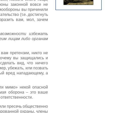
роны законной вовсе не
самообороны вы причинили
тельство (т.е. достигнуть
зразить вам, мол, зачем
 возможности избежать
гим лицам либо органам
 вам претензии, никто не
почему вы защищались и
сделать вид, что ничего
мер, убежать, или позвать
ный вред нападающему, а
ти мимо» некой опасной
имая оборона – это ваше
 ответственности.
или пресечь общественно
ированной охраны, члены