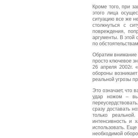
Кроме того, при з
этого лица осущес
ситуацию все же н
столкнуться с си
повреждения, поп
аргументы. В этой 
по обстоятельствам
Обратим внимание 
просто ключевое з
26 апреля 2002г. 
обороны возникает
реальной угрозы п
Это означает, что 
удар ножом – вы
переусердствовать.
сразу доставать н
только реальной.
интенсивность и 
использовать. Еще
необходимой оборо