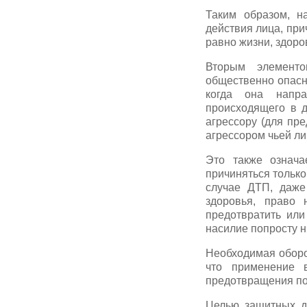
Таким образом, н
действия лица, при
равно жизни, здоро
Вторым элементо
общественно опасно
когда она напра
происходящего в д
агрессору (для пр
агрессором чьей л
Это также означа
причиняться только
случае ДТП, даже
здоровья, право 
предотвратить или
насилие попросту н
Необходимая оборо
что применение в
предотвращения по
Целью защитных де