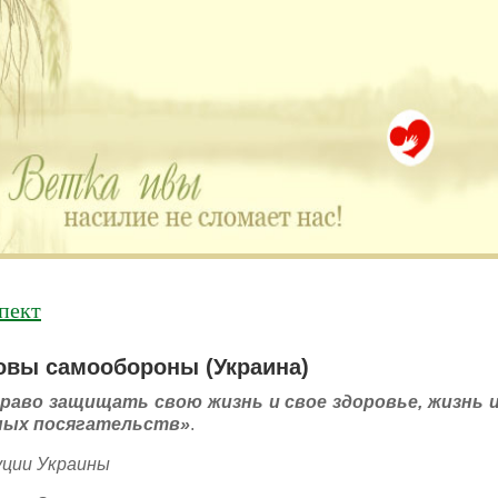
ного историй, авторы которых остро нуждаются 
пект
овы самообороны (Украина)
раво защищать свою жизнь и свое здоровье, жизнь 
ных посягательств»
.
уции Украины