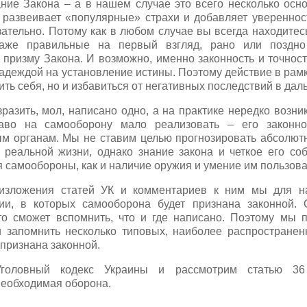
ние Закона – а в нашем случае это всего несколько осно
у развеивает «популярные» страхи и добавляет увереннос
зательно. Потому как в любом случае вы всегда находитес
аже правильные на первый взгляд, рано или поздно
 призму Закона. И возможно, именно законность и точност
деждой на установление истины. Поэтому действие в рамка
ть себя, но и избавиться от негативных последствий в да
разить, мол, написано одно, а на практике нередко возник
аво на самооборону мало реализовать – его законно
м органам. Мы не ставим целью прогнозировать абсолютн
в реальной жизни, однако знание закона и четкое его со
 самообороны, как и наличие оружия и умение им пользова
изложения статей УК и комментариев к ним мы для н
ции, в которых самооборона будет признана законной. 
то сможет вспомнить, что и где написано. Поэтому мы 
и запомнить несколько типовых, наиболее распространен
признана законной.
Уголовный кодекс Украины и рассмотрим статью 36 
необходимая оборона.