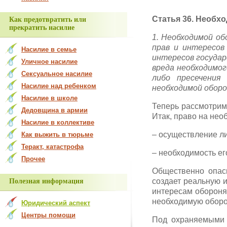
Статья 36. Необх
Как предотвратить или
прекратить насилие
1. Необходимой о
прав и интересов
Насилие в семье
интересов госуда
Уличное насилие
вреда необходимо
Сексуальное насилие
либо пресечения
Насилие над ребенком
необходимой оборо
Насилие в школе
Теперь рассмотрим 
Дедовщина в армии
Итак, право на нео
Насилие в коллективе
– осуществление ли
Как выжить в тюрьме
Теракт, катастрофа
– необходимость е
Прочее
Общественно опасн
создает реальную 
Полезная информация
интересам обороняю
необходимую оборон
Юридический аспект
Центры помощи
Под охраняемыми 