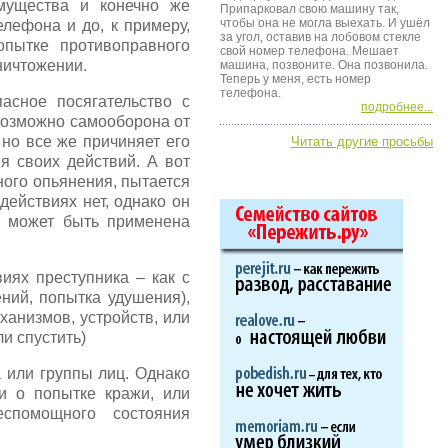
имущества и конечно же
Припарковал свою машину так,
чтобы она не могла выехать. И ушёл
лефона и до, к примеру,
за угол, оставив на лобовом стекле
опытке противоправного
свой номер телефона. Мешает
уничтожении.
машина, позвоните. Она позвонила.
Теперь у меня, есть номер
телефона.
асное посягательство с
подробнее...
 возможно самооборона от
но все же причиняет его
Читать другие просьбы
ия своих действий. А вот
ного опьянения, пытается
действиях нет, однако он
о может быть применена
иях преступника – как с
ний, попытка удушения),
анизмов, устройств, или
и спустить)
 или группы лиц. Однако
и о попытке кражи, или
спомощного состояния