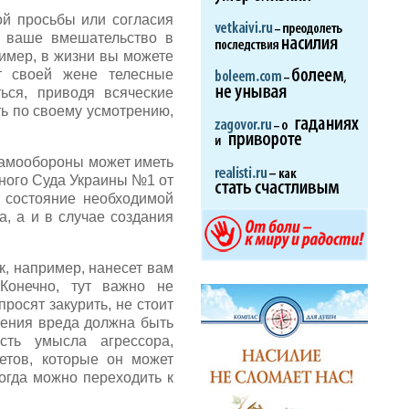
ой просьбы или согласия
а ваше вмешательство в
имер, в жизни вы можете
т своей жене телесные
ься, приводя всяческие
ть по своему усмотрению,
самообороны может иметь
ного Суда Украины №1 от
 состояние необходимой
, а и в случае создания
к, например, нанесет вам
Конечно, тут важно не
росят закурить, не стоит
нения вреда должна быть
сть умысла агрессора,
етов, которые он может
огда можно переходить к