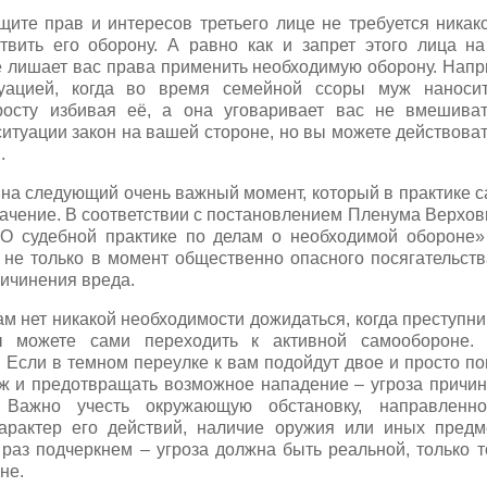
ащите прав и интересов третьего лице не требуется никак
твить его оборону. А равно как и запрет этого лица н
е лишает вас права применить необходимую оборону. Напр
туацией, когда во время семейной ссоры муж наноси
росту избивая её, а она уговаривает вас не вмешиват
ситуации закон на вашей стороне, но вы можете действова
.
на следующий очень важный момент, который в практике 
начение. В соответствии с постановлением Пленума Верхов
«О судебной практике по делам о необходимой обороне»
 не только в момент общественно опасного посягательства
ричинения вреда.
вам нет никакой необходимости дожидаться, когда преступни
 можете сами переходить к активной самообороне. 
 Если в темном переулке к вам подойдут двое и просто поп
ож и предотвращать возможное нападение – угроза причи
 Важно учесть окружающую обстановку, направленно
характер его действий, наличие оружия или иных предм
 раз подчеркнем – угроза должна быть реальной, только т
не.