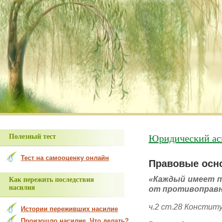
В разделе «Просьбы о помощи» м
Юридический ас
Полезный тест
Тест на самооценку онлайн
Правовые осн
«Каждый имеет п
Как пережить последствия
насилия
от противоправ
ч.2 ст.28 Констит
Истории переживших насилие
Произошло насилие. Что делать?