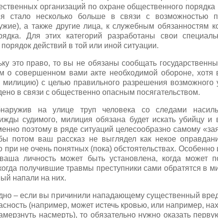
ственных организаций по охране общественного порядка (т
я стало несколько больше в связи с возможностью п
ужие), а также другие лица, к служебным обязанностям к
рядка. Для этих категорий разработаны свои специал
орядок действий в той или иной ситуации.
льку это право, то вы не обязаны сообщать государственн
 о совершенном вами акте необходимой обороне, хотя в
, милицию) с целью правильного разрешения возможного у
ено в связи с общественно опасным посягательством.
бнаружив на улице труп человека со следами насиль
ижды судимого, милиция обязана будет искать убийцу и 
енно поэтому в ряде ситуаций целесообразно самому «заяв
обы потом ваш рассказ не выглядел как некое оправдани
о при не очень понятных (пока) обстоятельствах. Особенно
 ваша личность может быть установлена, когда может п
когда получившие травмы преступники сами обратятся в м
ый напали на них.
одно – если вы причинили нападающему существенный вред,
асность (например, может истечь кровью, или например, на
замерзнуть насмерть), то обязательно нужно оказать перв