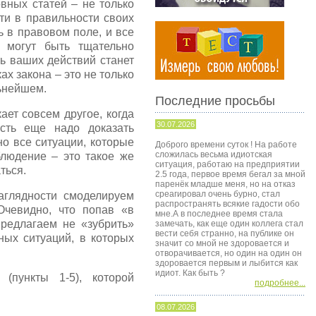
вных статей – не только
ти в правильности своих
ь в правовом поле, и все
 могут быть тщательно
ь ваших действий станет
х закона – это не только
льнейшем.
Последние просьбы
ает совсем другое, когда
30.07.2026
сть еще надо доказать
о все ситуации, которые
Доброго времени суток ! На работе
сложилась весьма идиотская
блюдение – это такое же
ситуация, работаю на предприятии
ться.
2.5 года, первое время бегал за мной
паренёк младше меня, но на отказ
среагировал очень бурно, стал
аглядности смоделируем
распространять всякие гадости обо
Очевидно, что попав «в
мне.А в последнее время стала
предлагаем не «зубрить»
замечать, как еще один коллега стал
вести себя странно, на публике он
ных ситуаций, в которых
значит со мной не здоровается и
отворачивается, но один на один он
здоровается первым и лыбится как
идиот. Как быть ?
(пункты 1-5), которой
подробнее...
08.07.2026