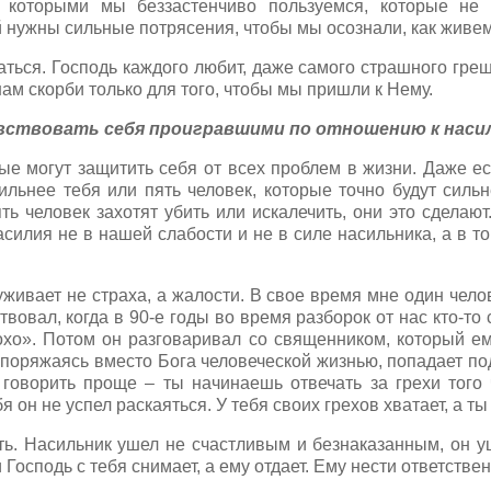
, которыми мы беззастенчиво пользуемся, которые не
 нужны сильные потрясения, чтобы мы осознали, как живем
аться. Господь каждого любит, даже самого страшного греш
нам скорби только для того, чтобы мы пришли к Нему.
чувствовать себя проигравшими по отношению к наси
ые могут защитить себя от всех проблем в жизни. Даже е
ильнее тебя или пять человек, которые точно будут силь
ять человек захотят убить или искалечить, они это сделают
илия не в нашей слабости и не в силе насильника, а в то
живает не страха, а жалости. В свое время мне один чело
вовал, когда в 90-е годы во время разборок от нас кто-то 
охо». Потом он разговаривал со священником, который ему
споряжаясь вместо Бога человеческой жизнью, попадает по
 говорить проще – ты начинаешь отвечать за грехи того ч
бя он не успел раскаяться. У тебя своих грехов хватает, а т
ть. Насильник ушел не счастливым и безнаказанным, он 
 Господь с тебя снимает, а ему отдает. Ему нести ответствен