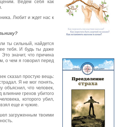
 ценим. Ведем себя как
.
ника. Любит и ждет нас к
льнику?
сли ты сильный, найдется
нее тебя. И будь ты даже
. Это значит, что причина
м, о чем я говорил перед
век сказал простую вещь:
страдал. Я не мог понять,
 объяснил, что человек,
д влияние грехов убитого
еловека, которого убил,
ы взял еще и чужие.
ушел загруженным твоими
ность.