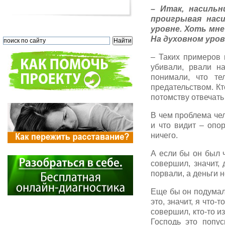
– Итак, насильн
проигрывая нас
уровне. Хоть мне
На духовном уров
– Таких примеров 
убивали, рвали н
понимали, что те
предательством. Кт
потомству отвечать
В чем проблема чел
и что видит – опор
ничего.
А если бы он был 
совершил, значит, 
порвали, а деньги н
Еще бы он подумал,
это, значит, я что-
совершил, кто-то и
Господь это попус