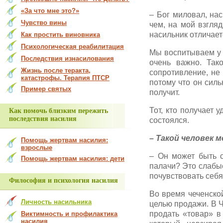
«За что мне это?»
– Бог миловал, на
Чувство вины
чем, на мой взгля
насильник отличает
Как простить виновника
Психологическая реабилитация
Мы воспитываем у 
Последствия изнасилования
очень важно. Так
Жизнь после теракта,
сопротивление, не д
катастрофы. Терапия ПТСР
потому что он силь
Пример святых
получит.
Тот, кто получает 
Как помочь близким пережить
последствия насилия
состоялся.
– Такой человек
Помощь жертвам насилия:
взрослые
– Он может быть с
Помощь жертвам насилия: дети
палачи? Это слабы
почувствовать себя
Философия и психология насилия
Во время чеченско
Личность насильника
целью продажи. В Ч
продать «товар» в
Виктимность и профилактика
насилия