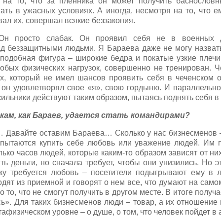
 на то, что за пленника он может получить баснословн
ать в ужасных условиях. А иногда, несмотря на то, что е
вал их, совершал всякие беззакония.
Он просто слабак. Он проявил себя не в военных д
ад беззащитными людьми. Я Бараева даже не могу назвать
одобная фигура – широкие бедра и покатые узкие плечи –
собых физических нагрузок, совершенно не тренирован. Ч
х, который не имел шансов проявить себя в чеченском 
 он удовлетворял свое «я», свою гордыню. И параллельн
сильники действуют таким образом, пытаясь поднять себя в 
акам, как Бараев, удается стать командирами?
 Давайте оставим Бараева… Сколько у нас бизнесменов 
 пытаются купить себе любовь или уважение людей. Им 
ько часов людей, которые каким-то образом зависят от ни
ь деньги, но сначала требует, чтобы они унизились. Но 
ку требуется любовь – посетители подыгрывают ему в л
одят из приемной и говорят о нем все, что думают на самом
о то, что не смогут получить в другом месте. В итоге получа
ь». Для таких бизнесменов люди – товар, а их отношение
афизическом уровне – о душе, о том, что человек пойдет в 