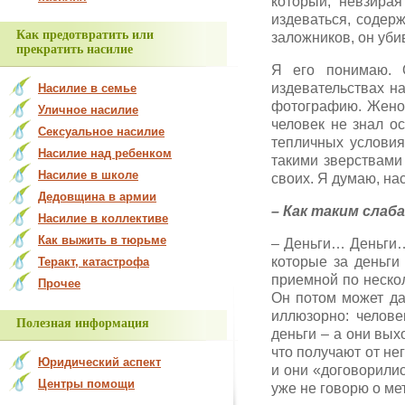
который, невзирая
издеваться, содерж
Как предотвратить или
заложников, он уби
прекратить насилие
Я его понимаю. 
издевательствах н
Насилие в семье
фотографию. Женоп
Уличное насилие
человек не знал о
Сексуальное насилие
тепличных условия
Насилие над ребенком
такими зверствами
Насилие в школе
своих. Я думаю, на
Дедовщина в армии
– Как таким слаб
Насилие в коллективе
Как выжить в тюрьме
– Деньги… Деньги…
которые за деньги
Теракт, катастрофа
приемной по нескол
Прочее
Он потом может дат
иллюзорно: челове
Полезная информация
деньги – а они вых
что получают от нег
Юридический аспект
и они «договорилис
Центры помощи
уже не говорю о мет