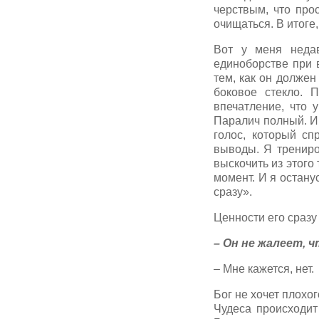
черствым, что про
очищаться. В итоге
Вот у меня недав
единоборстве при 
тем, как он должен
боковое стекло. 
впечатление, что 
Паралич полный. И 
голос, который сп
выводы. Я трениро
выскочить из этого
момент. И я останус
сразу».
Ценности его сразу
– Он не жалеет, 
– Мне кажется, нет.
Бог не хочет плохог
Чудеса происходит