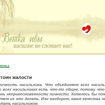
» много историй, авторы которых остро нуждают
ьника
тоин жалости
ичность насильника. Что объединяет всех насиль
Во всех насильниках есть что-то общее, потому чт
ань неприкосновенности личности. Хотелось бы пон
ляет их это делать. Или наоборот, какие качества 
стать насильником.