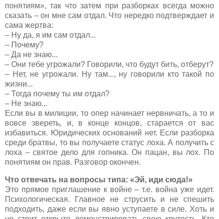
понятиям», так что затем при разборках всегда можно
сказать – он мне сам отдал. Что нередко подтверждает и
сама жертва:
– Ну да, я им сам отдал...
– Почему?
– Да не знаю...
– Они тебе угрожали? Говорили, что будут бить, отберут?
– Нет, не угрожали. Ну там..., ну говорили кто такой по
жизни...
– Тогда почему ты им отдал?
– Не знаю...
Если вы в милиции, то опер начинает нервничать, а то и
вовсе звереть, и, в конце концов, старается от вас
избавиться. Юридических оснований нет. Если разборка
среди братвы, то вы получаете статус лоха. А получить с
лоха – святое дело для гопника. Он пацан, вы лох. По
понятиям он прав. Разговор окончен.
Что отвечать на вопросы типа: «Эй, иди сюда!»
Это прямое приглашение к войне – т.е. война уже идет.
Психологическая. Главное не струсить и не спешить
подходить, даже если вы явно уступаете в силе. Хоть и
не стоит открыто демонстрировать свою крутость. Кто