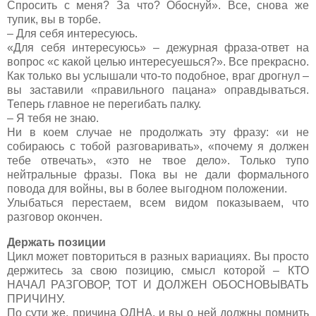
Спросить с меня? За что? Обоснуй». Все, снова же
тупик, вы в торбе.
– Для себя интересуюсь.
«Для себя интересуюсь» – дежурная фраза-ответ на
вопрос «с какой целью интересуешься?». Все прекрасно.
Как только вы услышали что-то подобное, враг дрогнул –
вы заставили «правильного пацана» оправдываться.
Теперь главное не перегибать палку.
– Я тебя не знаю.
Ни в коем случае не продолжать эту фразу: «и не
собираюсь с тобой разговаривать», «почему я должен
тебе отвечать», «это не твое дело». Только тупо
нейтральные фразы. Пока вы не дали формального
повода для войны, вы в более выгодном положении.
Улыбаться перестаем, всем видом показываем, что
разговор окончен.
Держать позиции
Цикл может повториться в разных вариациях. Вы просто
держитесь за свою позицию, смысл которой – КТО
НАЧАЛ РАЗГОВОР, ТОТ И ДОЛЖЕН ОБОСНОВЫВАТЬ
ПРИЧИНУ.
По сути же, причина ОДНА, и вы о ней должны помнить