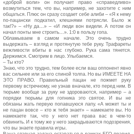
«доброй воли» он получает право «справедливо»
возмутиться тем, что вы, например, не захотите с ним
общаться. Плюс он сразу создает себе алиби – «Я к нему
по-пацански подкатил, клешнями потрясли. Было ж
так!?» – «Ну да…» – «И люди вон видели. А потом он
начал понты мне строить…». 1:0 в пользу гопа.
Обламываем в самом начале. Это очень трудно
выдержать – взгляд и протянутую тебе руку. Трафареты
вежливости вбиты в нас глубоко. Рука сама тянется.
Держимся. Смотрим в лицо. Улыбаемся.
– Ты кто?
Знаю, что это трудно, тем более если ваш оппонент явно
вас сильнее или за его спиной толпа. Но вы ИМЕЕТЕ НА
ЭТО ПРАВО. Правильный пацан не пожмет руку
первому встречному, не узнав вначале, кто перед ним. В
тюрьме вообще за руку не здороваются, например – а
порядки тюрьмы для гопника это святое. И вы не
обязаны жать первую попавшуюся лапу. «А может ты и
не пацан вовсе – кто ж тебя знает» – намекаете вы. Но
намекаете так, что у него нет права вас в чем-то
обвинить. И к тому же у него закрадываются подозрения,
что вы знаете правила игры.
Ваша главная задача оставаться в рамках ЕГО правил,