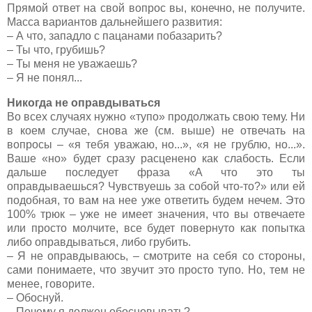
Прямой ответ на свой вопрос вы, конечно, не получите.
Масса вариантов дальнейшего развития:
– А что, западло с пацанами побазарить?
– Ты что, грубишь?
– Ты меня не уважаешь?
– Я не понял...
Никогда не оправдываться
Во всех случаях нужно «тупо» продолжать свою тему. Ни
в коем случае, снова же (см. выше) не отвечать на
вопросы – «я тебя уважаю, но...», «я не грублю, но...».
Ваше «но» будет сразу расценено как слабость. Если
дальше последует фраза «А что это ты
оправдываешься? Чувствуешь за собой что-то?» или ей
подобная, то вам на нее уже ответить будем нечем. Это
100% трюк – уже не имеет значения, что вы отвечаете
или просто молчите, все будет повернуто как попытка
либо оправдываться, либо грубить.
– Я не оправдываюсь, – смотрите на себя со стороны,
сами понимаете, что звучит это просто тупо. Но, тем не
менее, говорите.
– Обоснуй.
– Почему я должен обосновывать?