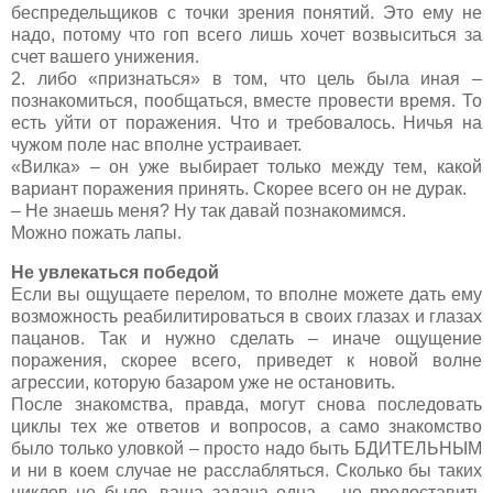
беспредельщиков с точки зрения понятий. Это ему не
надо, потому что гоп всего лишь хочет возвыситься за
счет вашего унижения.
2. либо «признаться» в том, что цель была иная –
познакомиться, пообщаться, вместе провести время. То
есть уйти от поражения. Что и требовалось. Ничья на
чужом поле нас вполне устраивает.
«Вилка» – он уже выбирает только между тем, какой
вариант поражения принять. Скорее всего он не дурак.
– Не знаешь меня? Ну так давай познакомимся.
Можно пожать лапы.
Не увлекаться победой
Если вы ощущаете перелом, то вполне можете дать ему
возможность реабилитироваться в своих глазах и глазах
пацанов. Так и нужно сделать – иначе ощущение
поражения, скорее всего, приведет к новой волне
агрессии, которую базаром уже не остановить.
После знакомства, правда, могут снова последовать
циклы тех же ответов и вопросов, а само знакомство
было только уловкой – просто надо быть БДИТЕЛЬНЫМ
и ни в коем случае не расслабляться. Сколько бы таких
циклов не было, ваша задача одна – не предоставить