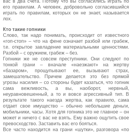
вас в два счета. Потому что вы согласились играть по
его правилам. А человек, добровольно согласившийся
играть по правилам, которых он не знает, называется
лох.
Кто такие гопники
Слово, так надо понимать, происходит от известного
«гоп-стоп» – что на фене означает разбой или грабеж,
т.е. открытое завладение материальными ценностями.
Разбой – с оружием, грабеж – без.
Гопники же не совсем преступники. Они следуют по
тонкой грани – вначале «наезжают» на жертву
«базаром», прощупывают ее, вызывают страх,
замешательство. Причем делается это без прямой
угрозы насилия – со стороны будет казаться, что гопник
сама вежливость, а вы, наоборот, нервный,
неуравновешенный, а то и вовсе агрессивный тип. В
результате такого наезда жертва, как правило, сама
отдает свое имущество – обычно небольшие деньги,
мобильники, часы. Хотя для гопника это не главное – он
может и ничего с вас не взять. Ему важно ощутить свое
превосходство. Заставить вас его бояться.
Все часто находится на грани «шутки», разговора «по