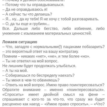
– Потому что ты оправдываешься.
– Да не оправдываюсь я!
– А сейчас ты что делаешь?
– Я... ну... да ну тебя! Я не хочу с тобой разговаривать.
– О, да ты еще и грубиян...
Все. Дальше либо бегство, либо избиение, либо
унижение с изыманием материальных ценностей.
Ломаем ситуацию
– Что, западло с нормальными(!) пацанами побазарить?
– это вероятный ответ на вашу контратаку.
Помним – никаких «нет», «не», и тем более «но».
– Ты не ответил на мой вопрос.
Не лишним будет продолжать улыбаться.
– А ты на мой.
– Собираешься по беспределу наехать?
– Ты меня в чем-то обвиняешь?
– Ответь на мой вопрос. Имею право поинтересоваться?
Обратите внимание – именно «поинтересоваться».
«Спросить» имеет двойной смысл на фене –
спрашивают с кого-то за что-то, что сразу же будет
расценено как наезд – «Имею право спросить». – «Что?