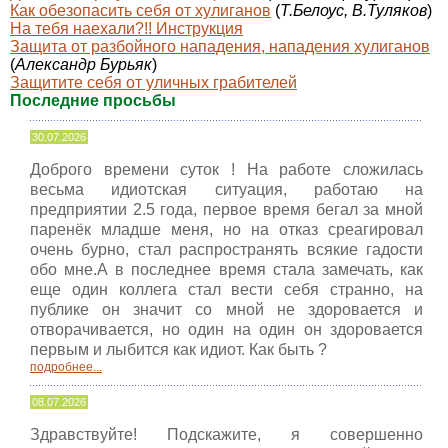
Как обезопасить себя от хулиганов
(
Т.Белоус, В.Туляков
)
На тебя наехали?!! Инструкция
Защита от разбойного нападения, нападения хулиганов
(
Александр Бурьяк
)
Защитите себя от уличных грабителей
Последние просьбы
30.07.2026
Доброго времени суток ! На работе сложилась
весьма идиотская ситуация, работаю на
предприятии 2.5 года, первое время бегал за мной
паренёк младше меня, но на отказ среагировал
очень бурно, стал распространять всякие гадости
обо мне.А в последнее время стала замечать, как
еще один коллега стал вести себя странно, на
публике он значит со мной не здоровается и
отворачивается, но один на один он здоровается
первым и лыбится как идиот. Как быть ?
подробнее...
08.07.2026
Здравствуйте! Подскажите, я совершенно