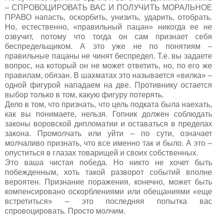
– СПРОВОЦИРОВАТЬ ВАС И ПОЛУЧИТЬ МОРАЛЬНОЕ
ПРАВО напасть, оскорбить, унизить, ударить, отобрать.
Но, естественно, «правильный пацан» никогда ее не
озвучит, потому что тогда он сам признает себя
беспредельщиком. А это уже не по понятиям –
правильные пацаны не чинят беспредел. Т.е. вы задаете
вопрос, на который он не может ответить, но, по его же
правилам, обязан. В шахматах это называется «вилка» –
одной фигурой нападаем на две. Противнику остается
выбор только в том, какую фигуру потерять.
Дело в том, что признать, что цель подката была наехать,
как вы понимаете, нельзя. Гопник должен соблюдать
законы воровской дипломатии и оставаться в пределах
закона. Промолчать или уйти – по сути, означает
молчаливо признать, что все именно так и было. А это –
опуститься в глазах товарищей и своих собственных.
Это ваша чистая победа. Но никто не хочет быть
побежденным, хоть такой разворот событий вполне
вероятен. Признание поражения, конечно, может быть
компенсировано оскорблениями или обещаниями «еще
встретиться» – это последняя попытка вас
спровоцировать. Просто молчим.