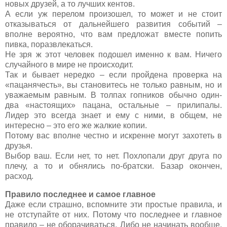
новых друзей, а то лучших кентов.
А если уж перелом произошел, то может и не стоит
отказываться от дальнейшего развития событий –
вполне вероятно, что вам предложат вместе попить
пивка, поразвлекаться.
Не зря ж этот человек подошел именно к вам. Ничего
случайного в мире не происходит.
Так и бывает нередко – если пройдена проверка на
«пацанячесть», вы становитесь не только равным, но и
уважаемым равным. В толпах гопников обычно один-
два «настоящих» пацана, остальные – прилипалы.
Лидер это всегда знает и ему с ними, в общем, не
интересно – это его же жалкие копии.
Потому вас вполне честно и искренне могут захотеть в
друзья.
Выбор ваш. Если нет, то нет. Похлопали друг друга по
плечу, а то и обнялись по-братски. Базар окончен,
расход.
Правило последнее и самое главное
Даже если страшно, вспомните эти простые правила, и
не отступайте от них. Потому что последнее и главное
правило – не оборачиваться. Либо не начинать вообще,