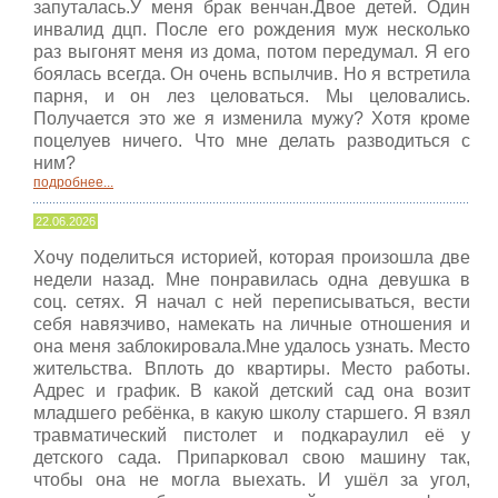
запуталась.У меня брак венчан.Двое детей. Один
инвалид дцп. После его рождения муж несколько
раз выгонят меня из дома, потом передумал. Я его
боялась всегда. Он очень вспылчив. Но я встретила
парня, и он лез целоваться. Мы целовались.
Получается это же я изменила мужу? Хотя кроме
поцелуев ничего. Что мне делать разводиться с
ним?
подробнее...
22.06.2026
Хочу поделиться историей, которая произошла две
недели назад. Мне понравилась одна девушка в
соц. сетях. Я начал с ней переписываться, вести
себя навязчиво, намекать на личные отношения и
она меня заблокировала.Мне удалось узнать. Место
жительства. Вплоть до квартиры. Место работы.
Адрес и график. В какой детский сад она возит
младшего ребёнка, в какую школу старшего. Я взял
травматический пистолет и подкараулил её у
детского сада. Припарковал свою машину так,
чтобы она не могла выехать. И ушёл за угол,