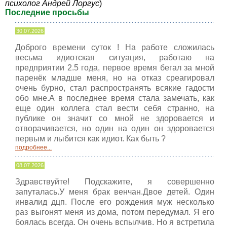
психолог Андрей Лоргус
)
Последние просьбы
30.07.2026
Доброго времени суток ! На работе сложилась
весьма идиотская ситуация, работаю на
предприятии 2.5 года, первое время бегал за мной
паренёк младше меня, но на отказ среагировал
очень бурно, стал распространять всякие гадости
обо мне.А в последнее время стала замечать, как
еще один коллега стал вести себя странно, на
публике он значит со мной не здоровается и
отворачивается, но один на один он здоровается
первым и лыбится как идиот. Как быть ?
подробнее...
08.07.2026
Здравствуйте! Подскажите, я совершенно
запуталась.У меня брак венчан.Двое детей. Один
инвалид дцп. После его рождения муж несколько
раз выгонят меня из дома, потом передумал. Я его
боялась всегда. Он очень вспылчив. Но я встретила