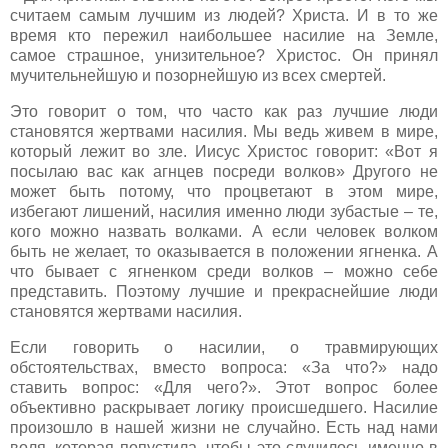
считаем самым лучшим из людей? Христа. И в то же
время кто пережил наибольшее насилие на Земле,
самое страшное, унизительное? Христос. Он принял
мучительнейшую и позорнейшую из всех смертей.
Это говорит о том, что часто как раз лучшие люди
становятся жертвами насилия. Мы ведь живем в мире,
который лежит во зле. Иисус Христос говорит: «Вот я
посылаю вас как агнцев посреди волков» Другого не
может быть потому, что процветают в этом мире,
избегают лишений, насилия именно люди зубастые – те,
кого можно назвать волками. А если человек волком
быть не желает, то оказывается в положении ягненка. А
что бывает с ягненком среди волков – можно себе
представить. Поэтому лучшие и прекраснейшие люди
становятся жертвами насилия.
Если говорить о насилии, о травмирующих
обстоятельствах, вместо вопроса: «За что?» надо
ставить вопрос: «Для чего?». Этот вопрос более
объективно раскрывает логику происшедшего. Насилие
произошло в нашей жизни не случайно. Есть над нами
воля, которая попустила, чтобы это случилось именно в