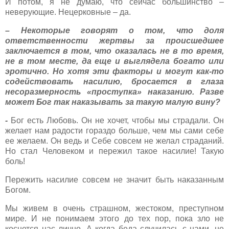
И потом, я не думаю, что сейчас большинство –
неверующие. Нецерковные – да.
– Некоторые говорят о том, что доля
ответственности жертвы за происшедшее
заключается в том, что оказалась не в то время,
не в том месте, да еще и выглядела богато или
эротично. Но хотя эти факторы и могут как-то
содействовать насилию, бросается в глаза
несоразмерность «проступка» наказанию. Разве
может Бог так наказывать за такую малую вину?
-
Бог есть Любовь. Он не хочет, чтобы мы страдали. Он
желает нам радости гораздо больше, чем мы сами себе
ее желаем. Он ведь и Себе совсем не желал страданий.
Но стал Человеком и пережил такое насилие! Такую
боль!
Пережить насилие совсем не значит быть наказанным
Богом.
Мы живем в очень страшном, жестоком, преступном
мире. И не понимаем этого до тех пор, пока зло не
коснется нас лично. А когда беда случилась с нами, не