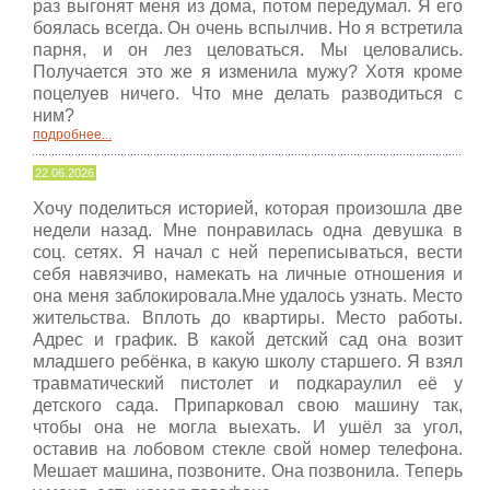
раз выгонят меня из дома, потом передумал. Я его
боялась всегда. Он очень вспылчив. Но я встретила
парня, и он лез целоваться. Мы целовались.
Получается это же я изменила мужу? Хотя кроме
поцелуев ничего. Что мне делать разводиться с
ним?
подробнее...
22.06.2026
Хочу поделиться историей, которая произошла две
недели назад. Мне понравилась одна девушка в
соц. сетях. Я начал с ней переписываться, вести
себя навязчиво, намекать на личные отношения и
она меня заблокировала.Мне удалось узнать. Место
жительства. Вплоть до квартиры. Место работы.
Адрес и график. В какой детский сад она возит
младшего ребёнка, в какую школу старшего. Я взял
травматический пистолет и подкараулил её у
детского сада. Припарковал свою машину так,
чтобы она не могла выехать. И ушёл за угол,
оставив на лобовом стекле свой номер телефона.
Мешает машина, позвоните. Она позвонила. Теперь