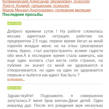
Колмановский Александр Эдуардович, психолог
Лоргус Андрей, священник, психолог
Маков Михаил Анатольевич, полковник милиции
Последние просьбы
30.07.2026
Доброго времени суток ! На работе сложилась
весьма идиотская ситуация, работаю на
предприятии 2.5 года, первое время бегал за мной
паренёк младше меня, но на отказ среагировал
очень бурно, стал распространять всякие гадости
обо мне.А в последнее время стала замечать, как
еще один коллега стал вести себя странно, на
публике он значит со мной не здоровается и
отворачивается, но один на один он здоровается
первым и лыбится как идиот. Как быть ?
подробнее...
08.07.2026
Здравствуйте! Подскажите, я совершенно
запуталась.У меня брак венчан.Двое детей. Один
инвалид дцп. После его рождения муж несколько