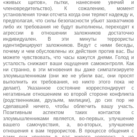
«живых щитов», пытки, нанесение увечий и
членовредительство). К сожалению, момент
установления точки отсчета когда они теряют надежду и,
предполагая, что силы безопасности убьют захватчиков
либо их требования не будут выполнены, переходят к
агрессии в отношении заложников достаточно
индивидуален. В эти минуты террористы
идентифицируют заложников. Ведут с ними беседы,
почему и чем обусловлены их действия против вас. Вы
можете чувствовать, что часы кажутся днями. Голод и
усталость снижают ваши ощущения самоконтроля. Как
ни странно, в эти мгновения вы даже симпатизируете
злоумышленникам (они же не убили вас, они просят
выполнить их требования, но никто этого пока не
делает). Указанное состояние корреспондирует с
негативным отношением ко второй стороне конфликта
(родственникам, друзьям, милиции), до сих пор не
сделавшей ничего, чтобы облегчить вашу участь.
Позитивным аспектом таких контактов с
злоумышленниками является, во-первых, улучшение
вашего самочувствия, а, во-вторых, улучшение
отношения к вам террористов. В процессе общения с
вами они увидели в вас живого человека, а не