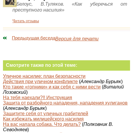
Т.Белоус, В.Туляков. «Как уберечься от
преступного насилия»
Читать отзывы
Предыдущая беседа
Версия для печати
Смотрите также по этой теме:
Уличное насилие: план безопасности
Действия при уличном конфликте
(
Александр Бурьяк
)
Кто такие «гопники» и как себя с ними вести
(
Виталий
Лозовский
)
На тебя наехали?!! Инструкция
Защита от разбойного нападения, нападения хулиганов
(
Александр Бурьяк
)
Защитите себя от уличных грабителей
Как избежать милицейского насилия
На вас напала собака. Что делать?
(
Полковник В.
Севодняев
)