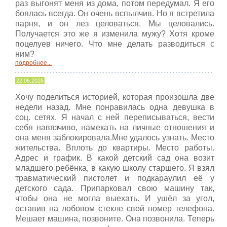
раз выгонят меня из дома, потом передумал. Я его
боялась всегда. Он очень вспылчив. Но я встретила
парня, и он лез целоваться. Мы целовались.
Получается это же я изменила мужу? Хотя кроме
поцелуев ничего. Что мне делать разводиться с
ним?
подробнее...
22.06.2026
Хочу поделиться историей, которая произошла две
недели назад. Мне понравилась одна девушка в
соц. сетях. Я начал с ней переписываться, вести
себя навязчиво, намекать на личные отношения и
она меня заблокировала.Мне удалось узнать. Место
жительства. Вплоть до квартиры. Место работы.
Адрес и график. В какой детский сад она возит
младшего ребёнка, в какую школу старшего. Я взял
травматический пистолет и подкараулил её у
детского сада. Припарковал свою машину так,
чтобы она не могла выехать. И ушёл за угол,
оставив на лобовом стекле свой номер телефона.
Мешает машина, позвоните. Она позвонила. Теперь