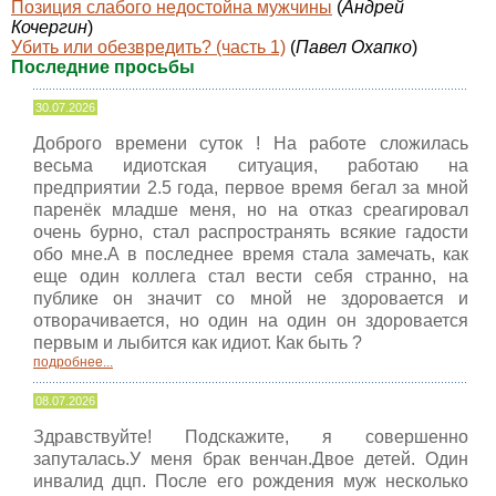
Позиция слабого недостойна мужчины
(
Андрей
Кочергин
)
Убить или обезвредить? (часть 1)
(
Павел Охапко
)
Последние просьбы
30.07.2026
Доброго времени суток ! На работе сложилась
весьма идиотская ситуация, работаю на
предприятии 2.5 года, первое время бегал за мной
паренёк младше меня, но на отказ среагировал
очень бурно, стал распространять всякие гадости
обо мне.А в последнее время стала замечать, как
еще один коллега стал вести себя странно, на
публике он значит со мной не здоровается и
отворачивается, но один на один он здоровается
первым и лыбится как идиот. Как быть ?
подробнее...
08.07.2026
Здравствуйте! Подскажите, я совершенно
запуталась.У меня брак венчан.Двое детей. Один
инвалид дцп. После его рождения муж несколько