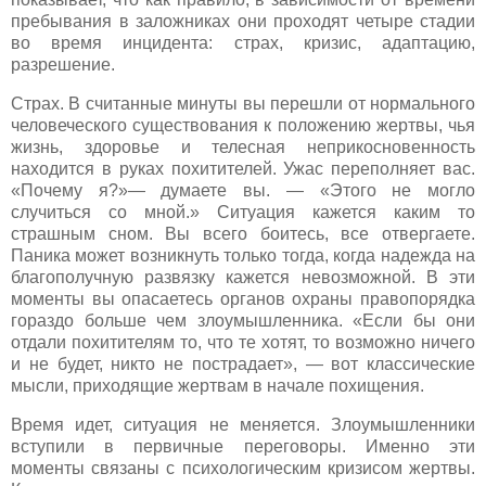
пребывания в заложниках они проходят четыре стадии
во время инцидента: страх, кризис, адаптацию,
разрешение.
Страх. В считанные минуты вы перешли от нормального
человеческого существования к положению жертвы, чья
жизнь, здоровье и телесная неприкосновенность
находится в руках похитителей. Ужас переполняет вас.
«Почему я?»— думаете вы. — «Этого не могло
случиться со мной.» Ситуация кажется каким то
страшным сном. Вы всего боитесь, все отвергаете.
Паника может возникнуть только тогда, когда надежда на
благополучную развязку кажется невозможной. В эти
моменты вы опасаетесь органов охраны правопорядка
гораздо больше чем злоумышленника. «Если бы они
отдали похитителям то, что те хотят, то возможно ничего
и не будет, никто не пострадает», — вот классические
мысли, приходящие жертвам в начале похищения.
Время идет, ситуация не меняется. Злоумышленники
вступили в первичные переговоры. Именно эти
моменты связаны с психологическим кризисом жертвы.