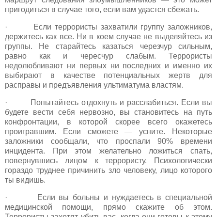
пригодиться в случае того, если вам удастся сбежать.
· Если террористы захватили группу заложников,
держитесь как все. Ни в коем случае не выделяйтесь из
группы. Не старайтесь казаться черезчур сильным,
равно как и чересчур слабым. Террористы
недолюбливают ни первых ни последних и именно их
выбирают в качестве потенциальных жертв для
расправы и предъявления ультиматума властям.
· Попытайтесь отдохнуть и расслабиться. Если вы
будете вести себя нервозно, вы становитесь на путь
конфронтации, в которой скорее всего окажетесь
проигравшим. Если сможете — усните. Некоторые
заложники сообщали, что проспали 90% времени
инцидента. При этом желательно ложиться спать,
повернувшись лицом к террористу. Психологически
гораздо труднее причинить зло человеку, лицо которого
ты видишь.
· Если вы больны и нуждаетесь в специальной
медицинской помощи, прямо скажите об этом.
Террористы захотят убить вас, когда они готовы к этому