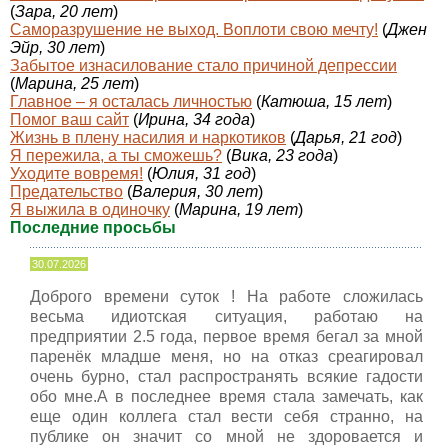
(
Зара, 20 лет
)
Саморазрушение не выход. Воплоти свою мечту!
(
Джен
Эйр, 30 лет
)
Забытое изнасилование стало причиной депрессии
(
Марина, 25 лет
)
Главное – я осталась личностью
(
Катюша, 15 лет
)
Помог ваш сайт
(
Ирина, 34 года
)
Жизнь в плену насилия и наркотиков
(
Дарья, 21 год
)
Я пережила, а ты сможешь?
(
Вика, 23 года
)
Уходите вовремя!
(
Юлия, 31 год
)
Предательство
(
Валерия, 30 лет
)
Я выжила в одиночку
(
Марина, 19 лет
)
Последние просьбы
30.07.2026
Доброго времени суток ! На работе сложилась
весьма идиотская ситуация, работаю на
предприятии 2.5 года, первое время бегал за мной
паренёк младше меня, но на отказ среагировал
очень бурно, стал распространять всякие гадости
обо мне.А в последнее время стала замечать, как
еще один коллега стал вести себя странно, на
публике он значит со мной не здоровается и