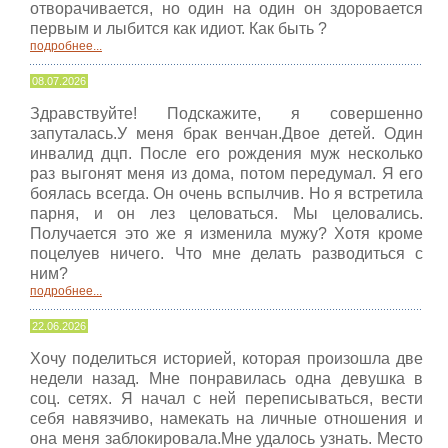
отворачивается, но один на один он здоровается
первым и лыбится как идиот. Как быть ?
подробнее...
08.07.2026
Здравствуйте! Подскажите, я совершенно
запуталась.У меня брак венчан.Двое детей. Один
инвалид дцп. После его рождения муж несколько
раз выгонят меня из дома, потом передумал. Я его
боялась всегда. Он очень вспылчив. Но я встретила
парня, и он лез целоваться. Мы целовались.
Получается это же я изменила мужу? Хотя кроме
поцелуев ничего. Что мне делать разводиться с
ним?
подробнее...
22.06.2026
Хочу поделиться историей, которая произошла две
недели назад. Мне понравилась одна девушка в
соц. сетях. Я начал с ней переписываться, вести
себя навязчиво, намекать на личные отношения и
она меня заблокировала.Мне удалось узнать. Место