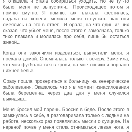
я отказала и стала собираться уходить. Но не тут-то
было, меня не выпустили... Происходящее потом я
помню смутно. Я помню, как плакала, крестилась,
падала на колени, молила меня отпустить, как они
смеялись на это в ответ... Я орала, на что один из них
сказал, что убьет меня, после этого я замолчала, только
тихо плакала и молилась про себя, лишь бы остаться
живой...
Когда они закончили издеваться, выпустили меня, я
поехала домой. Опомнилась только к вечеру. Заметила,
что моя футболка вся в крови, на мне синяки и порвано
нижнее белье.
Сразу пошла провериться в больницу на венерические
заболевания. Оказалось, что я в момент изнасилования
была беременна, через два дня у меня случился
выкидыш...
Меня бросил мой парень. Бросил в беде. После этого я
замкнулась в себе, я разговаривала только с людьми на
работе, несколько раз появлялись мысли о суициде. На
нервной почве у меня стала отниматься левая нога, я