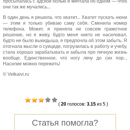
просыпалась с адской болью и мечтала об одном — чтоб
они так же мучались...
В один день я решила, что хватит... Хватит пускать нюни
— этим я только убиваю саму себя. Сменила номер
телефона. Может, я приняла не совсем грамотное
решение, но я живу, будто меня никто не насиловал,
будто не было выкидыша, я предпочла об этом забыть. Я
отогнала мысли о суициде, погрузилась в работу и учебу,
стала хорошо зарабатывать и забыла про личную жизнь
вообще. Единственное, что ногу лечу до сих пор...
Насилие можно пережить!
© Vetkaivi.ru
(
20
голосов
:
3.15
из 5
)
Статья помогла?