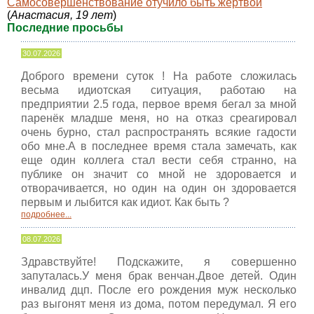
Самосовершенствование отучило быть жертвой
(
Анастасия, 19 лет
)
Последние просьбы
30.07.2026
Доброго времени суток ! На работе сложилась
весьма идиотская ситуация, работаю на
предприятии 2.5 года, первое время бегал за мной
паренёк младше меня, но на отказ среагировал
очень бурно, стал распространять всякие гадости
обо мне.А в последнее время стала замечать, как
еще один коллега стал вести себя странно, на
публике он значит со мной не здоровается и
отворачивается, но один на один он здоровается
первым и лыбится как идиот. Как быть ?
подробнее...
08.07.2026
Здравствуйте! Подскажите, я совершенно
запуталась.У меня брак венчан.Двое детей. Один
инвалид дцп. После его рождения муж несколько
раз выгонят меня из дома, потом передумал. Я его