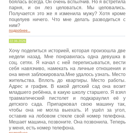
боялась всегда. Он очень вспылчив. Но я встретила
парня, и он лез целоваться. Мы целовались.
Получается это же я изменила мужу? Хотя кроме
поцелуев ничего. Что мне делать разводиться с
ним?
подробнее...
22.06.2026
Хочу поделиться историей, которая произошла две
недели назад. Мне понравилась одна девушка в
соц. сетях. Я начал с ней переписываться, вести
себя навязчиво, намекать на личные отношения и
она меня заблокировала.Мне удалось узнать. Место
жительства. Вплоть до квартиры. Место работы.
Адрес и график. В какой детский сад она возит
младшего ребёнка, в какую школу старшего. Я взял
травматический пистолет и подкараулил её у
детского сада. Припарковал свою машину так,
чтобы она не могла выехать. И ушёл за угол,
оставив на лобовом стекле свой номер телефона.
Мешает машина, позвоните. Она позвонила. Теперь
у меня, есть номер телефона.
подробнее...