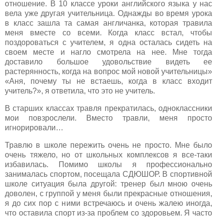
отношение. В 10 классе уроки английского языка у нас
вела уже другая учительница. Однажды во время урока
в класс зашла та самая англичанка, которая травила
меня вместе со всеми. Когда класс встал, чтобы
поздороваться с учителем, я одна осталась сидеть на
своем месте и нагло смотрела на нее. Мне тогда
доставило большое удовольствие видеть ее
растерянность, когда на вопрос мой новой учительницы»
«Аня, почему ты не встаешь, когда в класс входит
учитель?», я ответила, что это не учитель.
В старших классах травля прекратилась, одноклассники
мои повзрослели. Вместо травли, меня просто
игнорировали…
Травлю в школе пережить очень не просто. Мне было
очень тяжело, но от школьных комплексов я все-таки
избавилась. Помимо школы я профессионально
занималась спортом, посещала СДЮШОР. В спортивной
школе ситуация была другой: тренер был мною очень
доволен, с группой у меня были прекрасные отношения,
я до сих пор с ними встречаюсь и очень жалею иногда,
что оставила спорт из-за проблем со здоровьем. Я часто