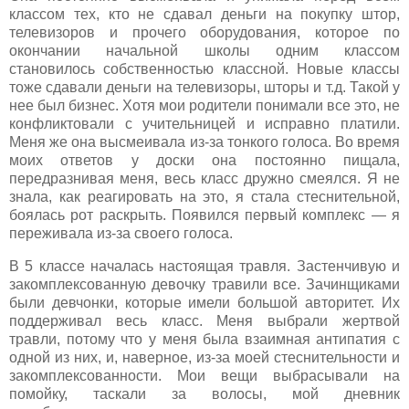
классом тех, кто не сдавал деньги на покупку штор,
телевизоров и прочего оборудования, которое по
окончании начальной школы одним классом
становилось собственностью классной. Новые классы
тоже сдавали деньги на телевизоры, шторы и т.д. Такой у
нее был бизнес. Хотя мои родители понимали все это, не
конфликтовали с учительницей и исправно платили.
Меня же она высмеивала из-за тонкого голоса. Во время
моих ответов у доски она постоянно пищала,
передразнивая меня, весь класс дружно смеялся. Я не
знала, как реагировать на это, я стала стеснительной,
боялась рот раскрыть. Появился первый комплекс — я
переживала из-за своего голоса.
В 5 классе началась настоящая травля. Застенчивую и
закомплексованную девочку травили все. Зачинщиками
были девчонки, которые имели большой авторитет. Их
поддерживал весь класс. Меня выбрали жертвой
травли, потому что у меня была взаимная антипатия с
одной из них, и, наверное, из-за моей стеснительности и
закомплексованности. Мои вещи выбрасывали на
помойку, таскали за волосы, мой дневник