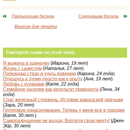
Предыдущая беседа
Следующая беседа
Версия для печати
Смотрите также по этой теме:
Я выжила в одиночку
(
Марина, 19 лет
)
Жизнь с садистом
(
Наталья, 27 лет
)
Побеждаю страх и учусь доверию
(
Карина, 24 года
)
Отношусь к этому просто как к опыту
(
Аня, 19 лет
)
Любовь с кулаками
(
Катя, 22 года
)
Семейное насилие как результат приворота
(
Лена, 34
года
)
Спас железный стержень. История кавказской девушки
(
Зара, 20 лет
)
Групповое изнасилование. Теперь у меня все в порядке
(
Катя, 30 лет.
)
Саморазрушение не выход. Воплоти свою мечту!
(
Джен
Эйр, 30 лет
)